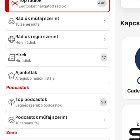
Top rádiók
446
Legtöbbet hallgatott rádiók
Rádiók műfaj szerint
Kapcs
15 zenei műfaj
Rádiók régió szerint
Helyi rádiók
Hírek
17
Hírrádiók
Ajánlottak
A legjobb rádiók listája
Podcastok
Cade
Top podcastok
50
Legnépszerűbb podcastok
Podcastok műfaj szerint
18 témaműfaj
Zene