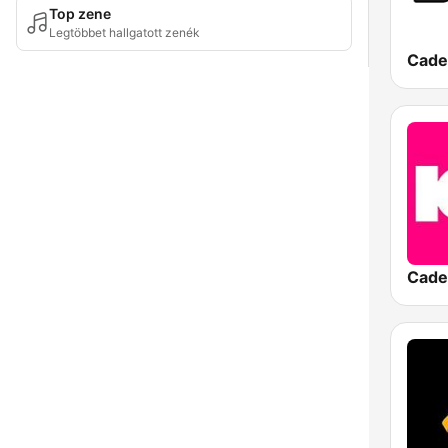
Top zene
Legtöbbet hallgatott zenék
Cade
Cade