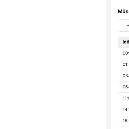
Műs
H
Id
00:
01:
03
06:
11:
14:
16: