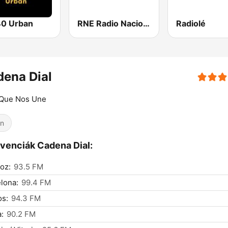
0 Urban
RNE Radio Nacional
Radiolé
ena Dial
 Que Nos Une
in
venciák Cadena Dial:
oz:
93.5 FM
lona:
99.4 FM
os:
94.3 FM
:
90.2 FM