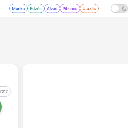
Munka
Edzés
Alvás
Pihenés
Utazás
7317