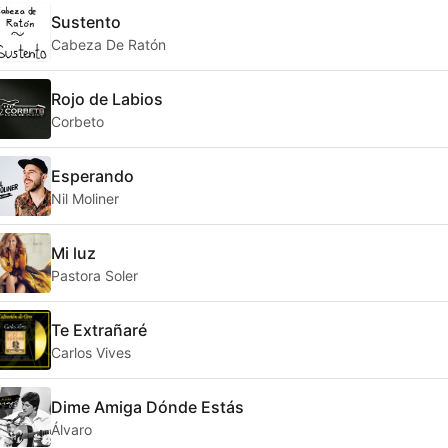
Sustento
Cabeza De Ratón
Rojo de Labios
Corbeto
Esperando
Nil Moliner
Mi luz
Pastora Soler
Te Extrañaré
Carlos Vives
Dime Amiga Dónde Estás
Álvaro