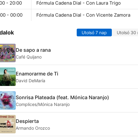
00 - 20:00
Fórmula Cadena Dial - Con Laura Trigo
00 - 00:00
Fórmula Cadena Dial - Con Vicente Zamora
dalok
Utolsó 7 nap
Utolsó 30
De sapo a rana
Café Quijano
Enamorarme de Ti
David DeMaría
Sonrisa Plateada (feat. Mónica Naranjo)
Complices/Mónica Naranjo
Despierta
Armando Orozco