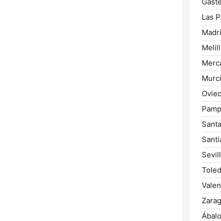
Gastei
Las P
Madri
Melill
Merca
Murci
Ovied
Pamp
Santa
Santi
Sevill
Toled
Valen
Zarag
Ábalo