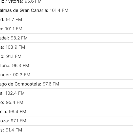
z / Vitoria:
95.6 FM
almas de Gran Canaria:
101.4 FM
d:
91.7 FM
a:
101.1 FM
dal:
98.2 FM
a:
103.9 FM
o:
91.1 FM
lona:
96.3 FM
nder:
90.3 FM
ago de Compostela:
97.6 FM
a:
102.4 FM
o:
95.4 FM
cia:
98.4 FM
oza:
97.1 FM
s:
91.4 FM