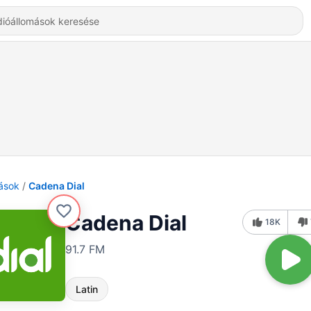
ások
Cadena Dial
Cadena Dial
18K
91.7 FM
Latin