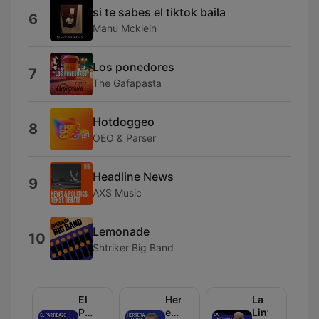
si te sabes el tiktok baila
6
Manu Mcklein
Los ponedores
7
The Gafapasta
Hotdoggeo
8
OEO & Parser
Headline News
9
AXS Music
Lemonade
10
Shtriker Big Band
El
Herrera
La
Partidazo
en
Linterna