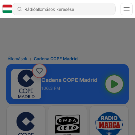
Állomások
Cadena COPE Madrid
Cadena COPE Madrid
106.3 FM