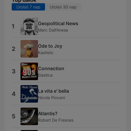
Utolsó 7 nap
Utolsó 30 nap
Geopolitical News
1
Marc Dall'Anese
Ode to Joy
2
Kashido
Connection
3
Elastica
La vita e' bella
4
Nicola Piovani
Atlantis?
5
Robert De Fresnes