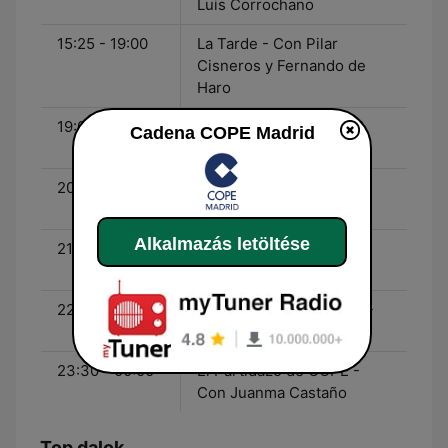
Luis Corrochano
15:25 - 19:00
La Tarde - Con Pilar
Cisneros y Fernando de
Haro
19:00 - 20:30
La Linterna - Con Ángel
Cadena COPE Madrid
Expósito
20:30 - 21:00
Deportes COPE - Con
Manolo Lama
Alkalmazás letöltése
21:00 - 22:30
La Linterna - Con Ángel
Expósito
22:30 - 23:30
La Linterna de la Iglesia -
Con Faustino Catalina
23:30 - 00:00
El Partidazo de COPE -
Con Juanma Castaño
Top dalok