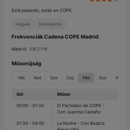
Está pasando, estás en COPE
Vegyes
Beszélgetős
Frekvenciák Cadena COPE Madrid:
Madrid:
106.3 FM
Műsorújság
Hét
Ked
Sze
Csü
Pén
Szo
Vas
Idő
Műsor
00:00 - 01:30
El Partidazo de COPE -
Con Juanma Castaño
01:30 - 04:00
La Noche - Con Beatriz
Pérez Otín