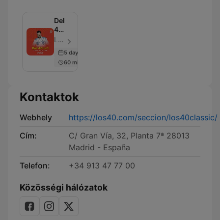
Del
40
al 1
LOS40 - Epizód 100
Programa
5 days ago
completo
60 min
Kontaktok
Webhely
https://los40.com/seccion/los40classic/
Cím:
C/ Gran Vía, 32, Planta 7ª 28013
Madrid - España
Telefon:
+34 913 47 77 00
Közösségi hálózatok