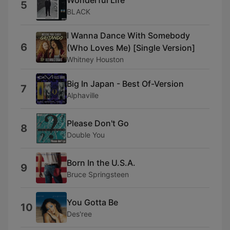
5
BLACK
I Wanna Dance With Somebody
6
(Who Loves Me) [Single Version]
Whitney Houston
Big In Japan - Best Of-Version
7
Alphaville
Please Don't Go
8
Double You
Born In the U.S.A.
9
Bruce Springsteen
You Gotta Be
10
Des'ree