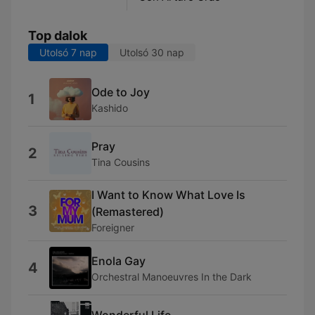
Top dalok
Utolsó 7 nap
Utolsó 30 nap
Ode to Joy
1
Kashido
Pray
2
Tina Cousins
I Want to Know What Love Is
3
(Remastered)
Foreigner
Enola Gay
4
Orchestral Manoeuvres In the Dark
Wonderful Life