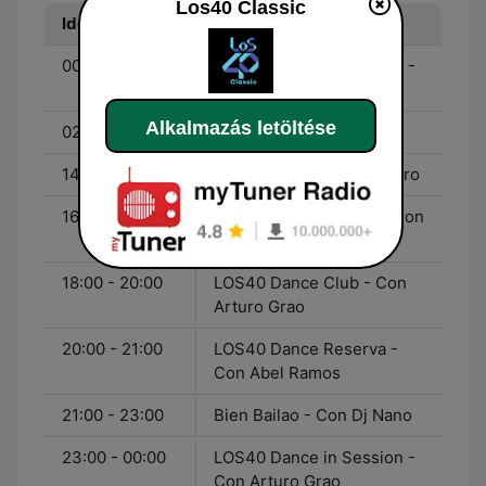
Los40 Classic
Idő
Műsor
00:00 - 02:00
LOS40 Dance in Session -
Con Arturo Grao
Alkalmazás letöltése
02:00 - 14:00
Fórmula LOS40
14:00 - 16:00
Clímax - Con José M. Duro
16:00 - 18:00
LOS40 Comunidance - Con
Ramsés López
18:00 - 20:00
LOS40 Dance Club - Con
Arturo Grao
20:00 - 21:00
LOS40 Dance Reserva -
Con Abel Ramos
21:00 - 23:00
Bien Bailao - Con Dj Nano
23:00 - 00:00
LOS40 Dance in Session -
Con Arturo Grao