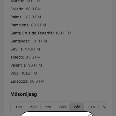
Murcia:
88.0 FM
Oviedo:
88.9 FM
Palma:
102.3 FM
Pamplona:
89.0 FM
Santa Cruz de Tenerife:
100.1 FM
Santander:
101.1 FM
Sevilla:
94.8 FM
Toledo:
93.6 FM
Valencia:
96.1 FM
Vigo:
101.2 FM
Zaragoza:
98.6 FM
Műsorújság
Hét
Ked
Sze
Csü
Pén
Szo
Vas