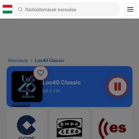
Állomások
Los40 Classic
Los40 Classic
89.0 FM