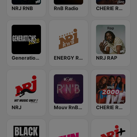
NRJ RNB
RnB Radio
CHERIE RNB
Generations R&B
ENERGY RNB
NRJ RAP
NRJ
Mouv RnB & Soul
CHERIE RNB 2000