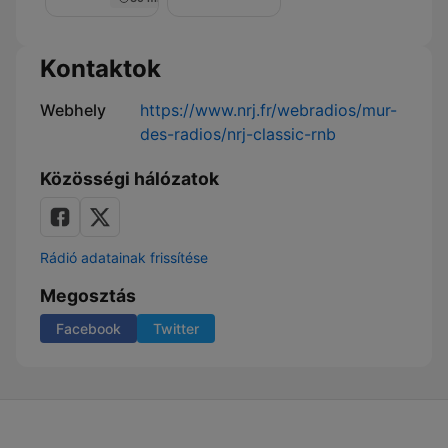
Nuit
de
Rêve
sur
Kontaktok
NRJ
Webhely
https://www.nrj.fr/webradios/mur-
des-radios/nrj-classic-rnb
Közösségi hálózatok
Rádió adatainak frissítése
Megosztás
Facebook
Twitter