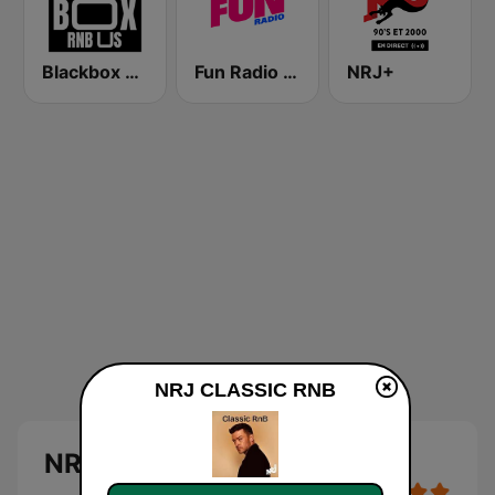
Blackbox RnB US
Fun Radio FRANCE
NRJ+
NRJ CLASSIC RNB
NRJ CLASSIC RNB