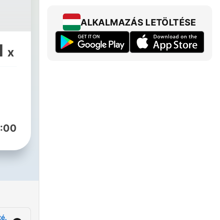
ALKALMAZÁS LETÖLTÉSE
1
x
:00
té.