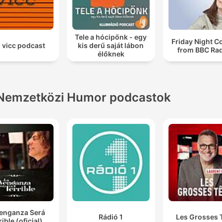
Tele a hócipőnk - egy
Friday Night 
 vicc podcast
kis derű saját lábon
from BBC Rad
élőknek
Nemzetközi Humor podcastok
Venganza Será
Rádió 1
Les Grosses 
rible (oficial)