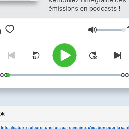
Retrouvez l'intégralité des
émissions en podcasts !
Hangerő
:00
00
ok
Info aléatoire : pleurer une fois par semaine, c’est bon pour la san