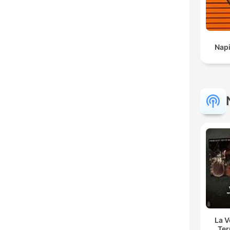
Napi
La 
Ter