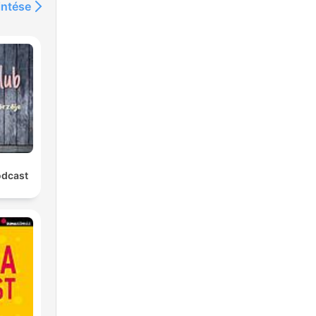
intése
odcast