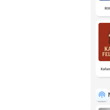
RI
Kafam