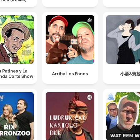
s Patines y La
Arriba Los Fonos
小潘&寶
nda Corte Show