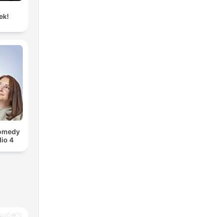
ek!
Comedy
io 4