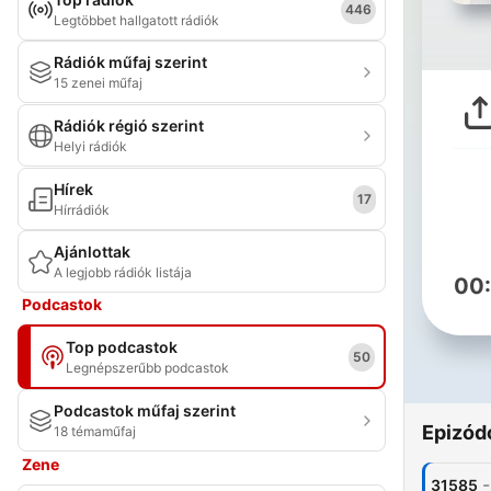
446
Legtöbbet hallgatott rádiók
Rádiók műfaj szerint
15 zenei műfaj
Rádiók régió szerint
Helyi rádiók
Hírek
17
Hírrádiók
Ajánlottak
A legjobb rádiók listája
00
Podcastok
Top podcastok
50
Legnépszerűbb podcastok
Podcastok műfaj szerint
Epizód
18 témaműfaj
Zene
-
31585