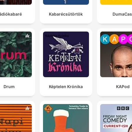
ádiókabaré
Kabarécsütörtök
DumaCas
Drum
Képtelen Krónika
KAPod