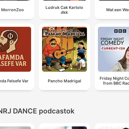
Ludruk Cak Kartolo
X MorronZoo
Wat een We
dkk
Friday Night 
da Felsefe Var
Pancho Madrigal
from BBC Rad
NRJ DANCE podcastok