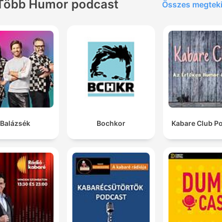
Több Humor podcast
Összes megtek
Balázsék
Bochkor
Kabare Club P