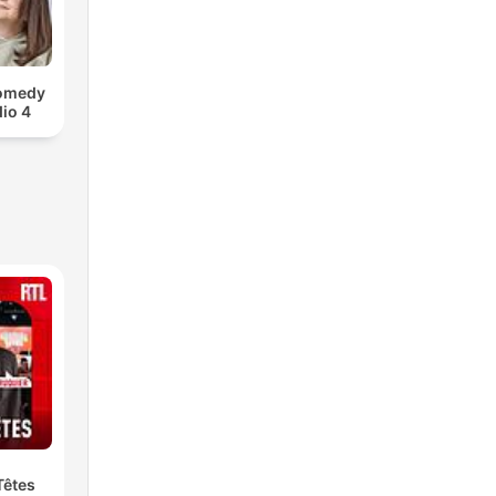
Comedy
io 4
Têtes