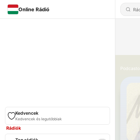
Online Rádió
Podcasto
Kedvencek
Kedvencek és legutóbbiak
Rádiók
Top rádiók