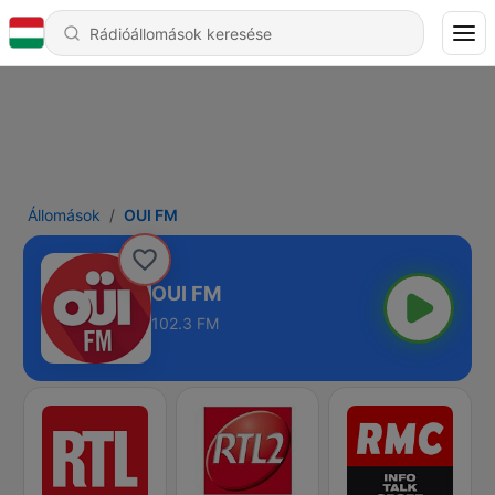
Állomások
OUI FM
OUI FM
102.3 FM