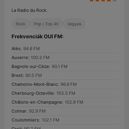
La Radio du Rock.
Rock
Pop / Top 40
Vegyes
Frekvenciák OUI FM:
Alès:
94.6 FM
Auxerre:
100.3 FM
Bagnols-sur-Cèze:
90.1 FM
Brest:
90.5 FM
Chamonix-Mont-Blanc:
96.9 FM
Cherbourg-Octeville:
103.5 FM
Châlons-en-Champagne:
102.8 FM
Colmar:
92.9 FM
Coulommiers:
102.1 FM
Creil:
90.7 FM