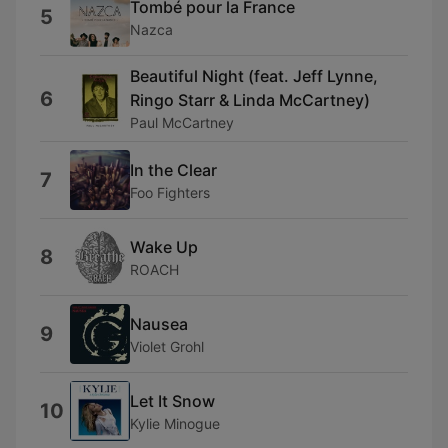
Tombé pour la France
5
Nazca
Beautiful Night (feat. Jeff Lynne,
6
Ringo Starr & Linda McCartney)
Paul McCartney
In the Clear
7
Foo Fighters
Wake Up
8
ROACH
Nausea
9
Violet Grohl
Let It Snow
10
Kylie Minogue