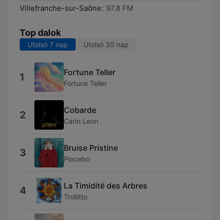
Villefranche-sur-Saône:
97.8 FM
Top dalok
Utolsó 7 nap
Utolsó 30 nap
Fortune Teller
1
Fortune Teller
Cobarde
2
Carin Leon
Bruise Pristine
3
Placebo
La Timidité des Arbres
4
Trollitto