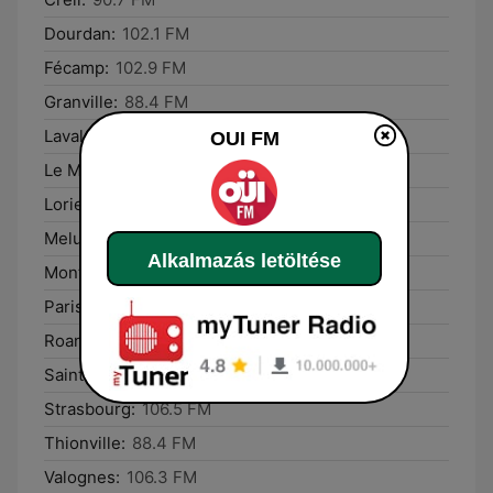
Dourdan:
102.1 FM
Fécamp:
102.9 FM
Granville:
88.4 FM
Laval:
87.6 FM
OUI FM
Le Mans:
87.6 FM
Lorient:
92.7 FM
Melun:
102.1 FM
Alkalmazás letöltése
Montélimar:
97.1 FM
Paris:
102.3 FM
Roanne:
91.5 FM
Saint-Lô:
106.9 FM
Strasbourg:
106.5 FM
Thionville:
88.4 FM
Valognes:
106.3 FM