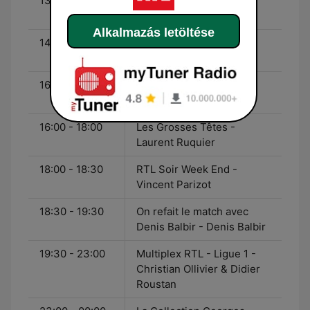
13:30 - 14:30
Confidentiel - Jean-
Alphonse Richard
Alkalmazás letöltése
14:30 - 16:00
Le Grand Studio RTL
Humour - Laurent Boyer
16:00 - 18:00
Les Grosses Têtes -
Laurent Ruquier
16:00 - 18:00
Les Grosses Têtes -
Laurent Ruquier
18:00 - 18:30
RTL Soir Week End -
Vincent Parizot
18:30 - 19:30
On refait le match avec
Denis Balbir - Denis Balbir
19:30 - 23:00
Multiplex RTL - Ligue 1 -
Christian Ollivier & Didier
Roustan