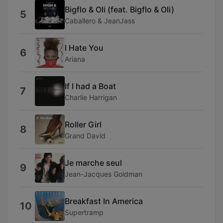
Bigflo & Oli (feat. Bigflo & Oli)
5
Caballero & JeanJass
I Hate You
6
Ariana
If I had a Boat
7
Charlie Harrigan
Roller Girl
8
Grand David
Je marche seul
9
Jean-Jacques Goldman
Breakfast In America
10
Supertramp