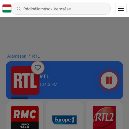
Állomások
RTL
RTL
104.3 FM