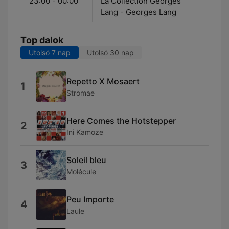
23:00 - 00:00
La Collection Georges
Lang - Georges Lang
Top dalok
Utolsó 7 nap
Utolsó 30 nap
Repetto X Mosaert
1
Stromae
Here Comes the Hotstepper
2
Ini Kamoze
Soleil bleu
3
Molécule
Peu Importe
4
Laule