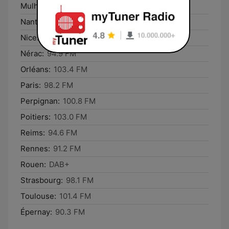
Mulhouse:
DAB+
Nantes:
DAB+
Nice:
DAB+
Nérac:
94.9 FM
Orléans:
103.4 FM
Paris:
98.2 FM
Perpignan:
100.8 FM
Poitiers:
103.0 FM
Reims:
94.6 FM
Rennes:
91.2 FM
Rouen:
DAB+
Strasbourg:
98.1 FM
Toulouse:
101.4 FM
Épernay:
90.3 FM