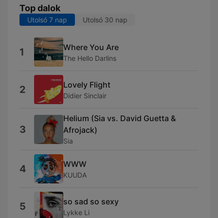
Top dalok
Utolsó 7 nap
Utolsó 30 nap
Where You Are
1
The Hello Darlins
Lovely Flight
2
Didier Sinclair
Helium (Sia vs. David Guetta &
3
Afrojack)
Sia
WWW
4
KUUDA
so sad so sexy
5
Lykke Li