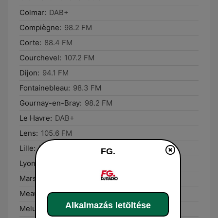
Colmar:
DAB+
Compiègne:
98.2 FM
Corte:
88.4 FM
Courchevel:
107.2 FM
Dijon:
94.1 FM
Fontainebleau:
98.3 FM
Gournay-en-Bray:
98.2 FM
Le Havre:
DAB+
Lens:
105.6 FM
Lille:
DAB+
FG.
Lyon:
DAB+
Marseille:
100.5 FM
Meaux:
98.4 FM
Alkalmazás letöltése
Melun:
94.9 FM