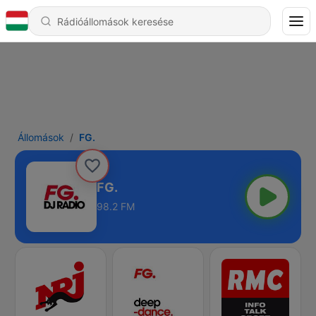
Állomások
FG.
FG.
98.2 FM