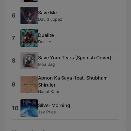
Save Me
6
David Lopez
Dualite
7
Dualite
Save Your Tears (Spanish Cover)
8
Moa Sag
Apnon Ka Saya (feat. Shubham
9
Shirule)
Harjot Kaur
Silver Morning
10
Jay Price