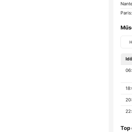
Nante
Paris
Műs
H
Id
06
18:
20:
22:
Top 