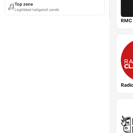
Top zene
Legtöbbet hallgatott zenék
RMC
Radi