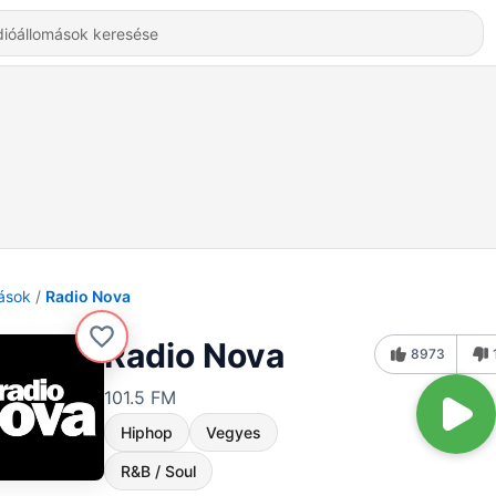
ások
Radio Nova
Radio Nova
8973
101.5 FM
Hiphop
Vegyes
R&B / Soul