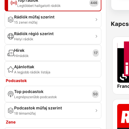
Top rádiók
446
Legtöbbet hallgatott rádiók
Rádiók műfaj szerint
15 zenei műfaj
Kapcs
Rádiók régió szerint
Helyi rádiók
Hírek
17
Hírrádiók
Ajánlottak
A legjobb rádiók listája
Podcastok
Franc
Top podcastok
50
Legnépszerűbb podcastok
Podcastok műfaj szerint
18 témaműfaj
Zene