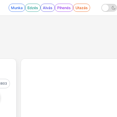
Munka
Edzés
Alvás
Pihenés
Utazás
1803