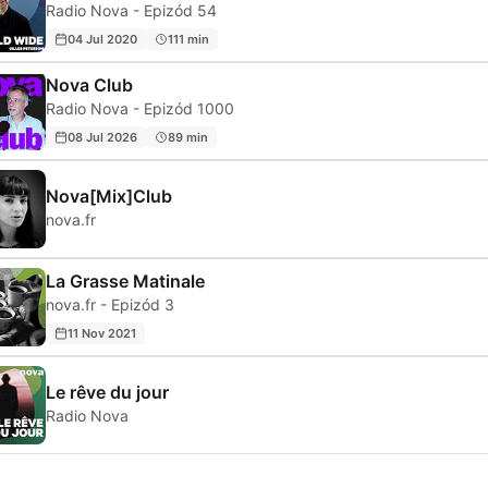
Radio Nova - Epizód 54
04 Jul 2020
111 min
Nova Club
Radio Nova - Epizód 1000
08 Jul 2026
89 min
Nova[Mix]Club
nova.fr
La Grasse Matinale
nova.fr - Epizód 3
11 Nov 2021
Le rêve du jour
Radio Nova