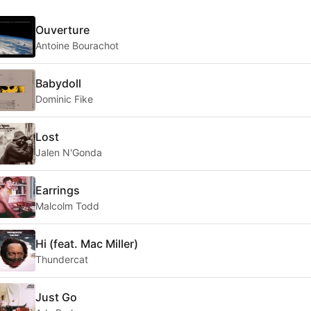
Ouverture
Antoine Bourachot
Babydoll
Dominic Fike
Lost
Jalen N'Gonda
Earrings
Malcolm Todd
Hi (feat. Mac Miller)
Thundercat
Just Go