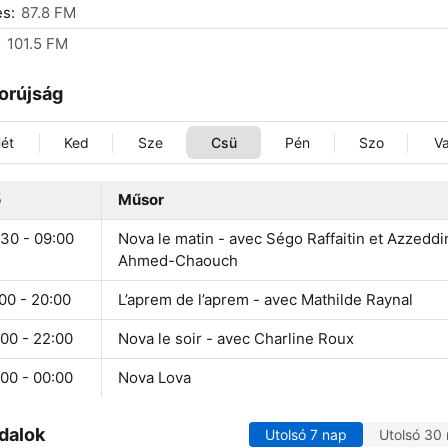
s:
87.8 FM
:
101.5 FM
orújság
ét
Ked
Sze
Csü
Pén
Szo
V
ő
Műsor
:30 - 09:00
Nova le matin - avec Ségo Raffaitin et Azzeddi
Ahmed-Chaouch
00 - 20:00
L’aprem de l’aprem - avec Mathilde Raynal
00 - 22:00
Nova le soir - avec Charline Roux
00 - 00:00
Nova Lova
dalok
Utolsó 7 nap
Utolsó 30