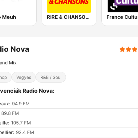
o Meuh
RIRE & CHANSONS
France Cultu
dio Nova
and Mix
hop
Vegyes
R&B / Soul
venciák Radio Nova:
eaux:
94.9 FM
89.8 FM
ille:
105.7 FM
ellier:
92.4 FM