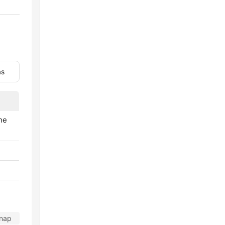
as
ne
 nap