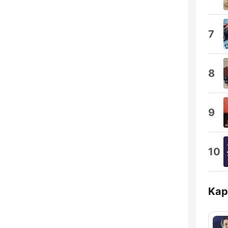
7
8
9
10
Kap