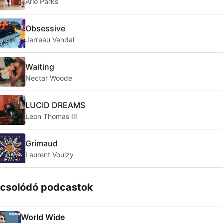
Arlo Parks
Obsessive
Jarreau Vandal
Waiting
Nectar Woode
LUCID DREAMS
Leon Thomas III
Grimaud
Laurent Voulzy
csolódó podcastok
World Wide