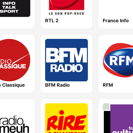
RTL 2
France Info
o Classique
BFM Radio
RFM