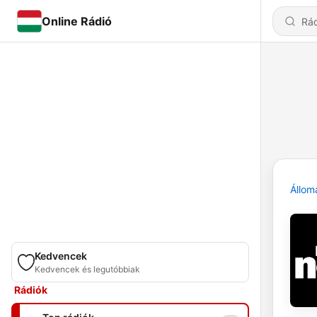
Online Rádió
Állom
Kedvencek
Kedvencek és legutóbbiak
Rádiók