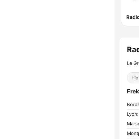
Radi
Ra
Le Gr
Hip
Frek
Bord
Lyon:
Marse
Montp