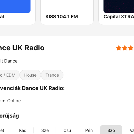
al
KISS 104.1 FM
Capital XTR
nce UK Radio
It Dance
c / EDM
House
Trance
venciák Dance UK Radio:
on:
Online
orújság
ét
Ked
Sze
Csü
Pén
Szo
V