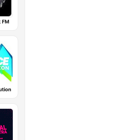
k FM
ution