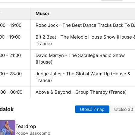
ő
Műsor
00 - 19:00
Robo Jock - The Best Dance Tracks Back To B
00 - 19:00
Bit 2 Beat - The Melodic House Show (House 
Trance)
00 - 21:00
David Martyn - The Sacrilege Radio Show
(House)
00 - 23:00
Judge Jules - The Global Warm Up (House &
Trance)
:00 - 00:00
Above & Beyond - Group Therapy (Trance)
dalok
Utolsó 7 nap
Utolsó 30
Teardrop
Poppy Baskcomb