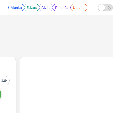
Munka
Edzés
Alvás
Pihenés
Utazás
329