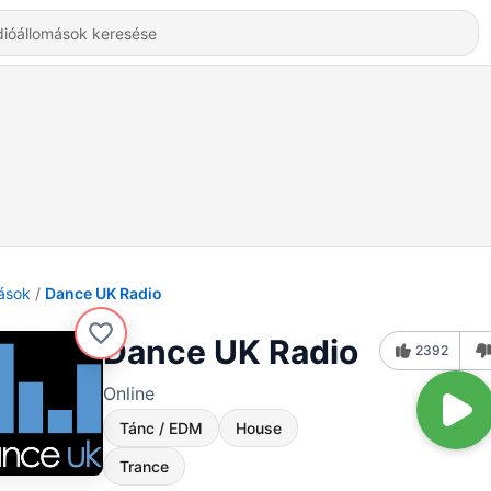
ások
Dance UK Radio
Dance UK Radio
2392
Online
Tánc / EDM
House
Trance