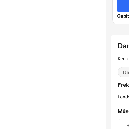
Capit
Da
Keep 
Tán
Frek
Lond
Műs
H