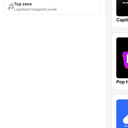
Top zene
Legtöbbet hallgatott zenék
Capi
Pop H