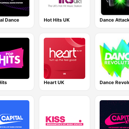
tal Dance
Hot Hits UK
Dance Attac
its
Heart UK
Dance Revol