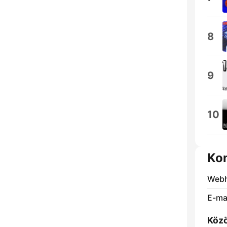
8
9
10
Ko
Webh
E-mai
Közö