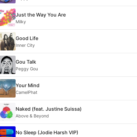
Just the Way You Are
Milky
Good Life
Inner City
Gou Talk
Peggy Gou
Your Mind
CamelPhat
Naked (feat. Justine Suissa)
Above & Beyond
No Sleep (Jodie Harsh VIP)