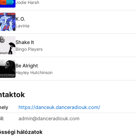
Jodie Harsh
K.O.
Lavinia
Shake It
Bingo Players
Be Alright
Hayley Hutchinson
ntaktok
ely
https://danceuk.danceradiouk.com/
l:
admin@danceradiouk.com
sségi hálózatok