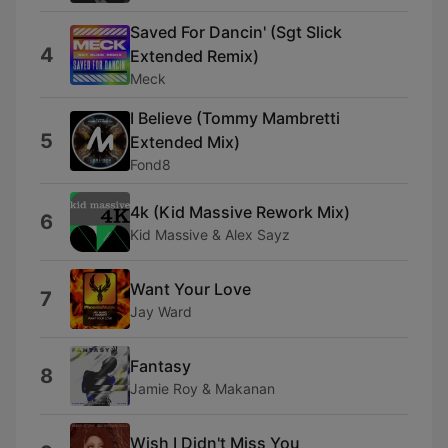
Saved For Dancin' (Sgt Slick
4
Extended Remix)
Meck
I Believe (Tommy Mambretti
5
Extended Mix)
Fond8
4k (Kid Massive Rework Mix)
6
Kid Massive & Alex Sayz
Want Your Love
7
Jay Ward
Fantasy
8
Jamie Roy & Makanan
Wish I Didn't Miss You