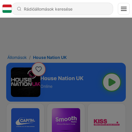
Állomások
House Nation UK
House Nation UK
Online