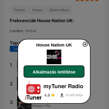
Techno
House
Elektronikus
Frekvenciák House Nation UK:
London:
Online
Top dalok
House Nation UK
Utolsó 7 nap
Utolsó 30 nap
House Music
1
UK House Music
Alkalmazás letöltése
My Love (Zsak Extended Remix)
2
Zsak & Crazibiza
Nobody
3
Gorgon City