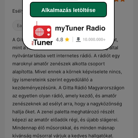
Alkalmazás letöltése
Esélyt adni minden kezdő amatőr zenésznek!
Easy Listening
A Gitta Rádió 2023.04.29-én kezdte meg adasàt,
mint a Nemzeti Média és Hírközlési Hatóság által
nyilvántartásba vett internetes rádió. A rádiót egy
maroknyi amatőr zenészek alkotta csoport
alapította. Mivel ennek a körnek képviselete nincs,
így ismereteink szerint egyedülálló a
kezdeményezésünk. A Gitta Rádió Magyarországon
az egyetlen olyan rádió, amely kezdő, és amatőr
zenészeknek ad esélyt arra, hogy a nagyközönség
hallja őket. A zenei paletta meghatározó részét
képezi az amatőr előadók régi, és újabb slágerei.
Mindennap élő műsorokkal, és minden másnap
kívánság műsorral várjuk a kedves hallgatókat.