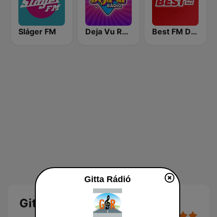
Sláger FM
Deja Vu Rádió
Best FM Debrecen
Gitta Rádió
Gitta Rádió Online Hallgatás