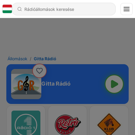
Állomások
Gitta Rádió
Gitta Rádió