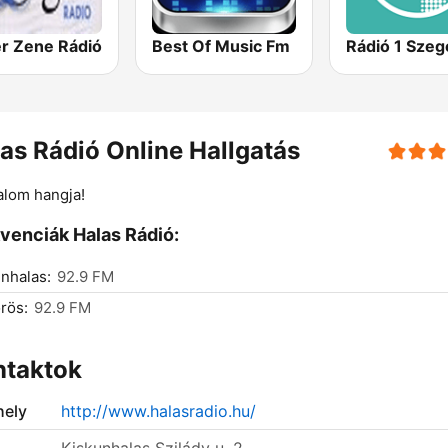
er Zene Rádió
Best Of Music Fm
Rádió 1 Szeg
as Rádió Online Hallgatás
alom hangja!
venciák Halas Rádió:
nhalas:
92.9 FM
rös:
92.9 FM
ntaktok
ely
http://www.halasradio.hu/