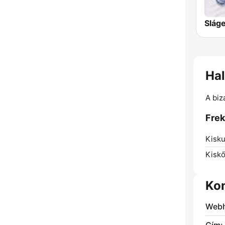
Slág
Hal
A biz
Frek
Kisku
Kiskő
Ko
Webh