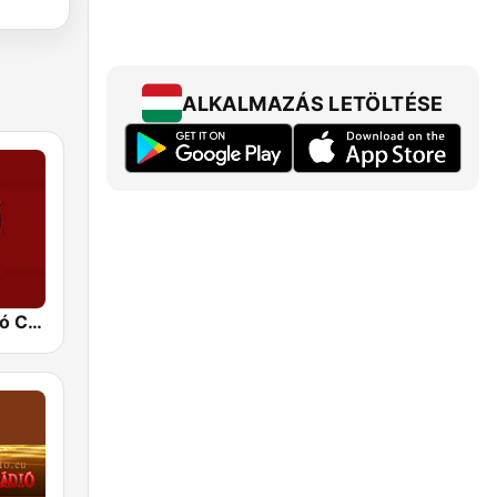
ALKALMAZÁS LETÖLTÉSE
Mulatós Rádió Caffé