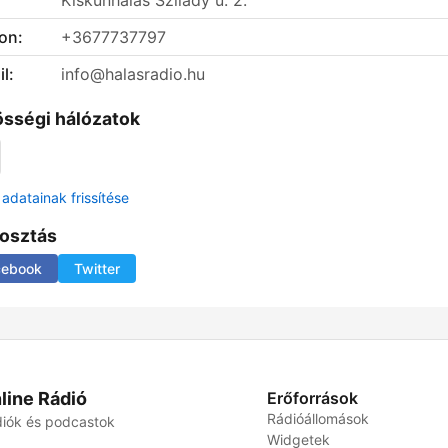
Kiskunhalas Szilády u. 2.
on:
+3677737797
l:
info@halasradio.hu
sségi hálózatok
adatainak frissítése
osztás
cebook
Twitter
line Rádió
Erőforrások
Rádióállomások
iók és podcastok
Widgetek