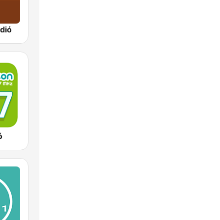
ádió
ó