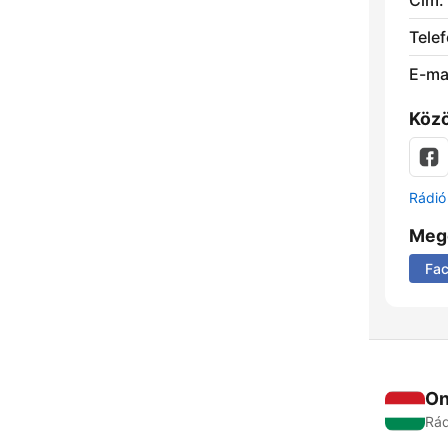
Cím:
Telef
E-mai
Közö
Rádió 
Meg
Fa
On
Rád