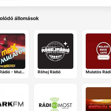
olódó állomások
Mex Rádió - Mulatós
Röhej Rádió