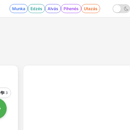
Munka
Edzés
Alvás
Pihenés
Utazás
3