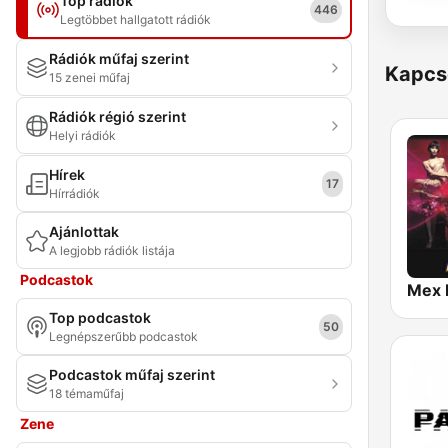
Top rádiók
446
Legtöbbet hallgatott rádiók
Rádiók műfaj szerint
Kapcs
15 zenei műfaj
Rádiók régió szerint
Helyi rádiók
Hírek
17
Hírrádiók
Ajánlottak
A legjobb rádiók listája
Podcastok
Top podcastok
50
Legnépszerűbb podcastok
Podcastok műfaj szerint
18 témaműfaj
Zene