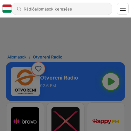
Állomások
Otvoreni Radio
Otvoreni Radio
92.6 FM