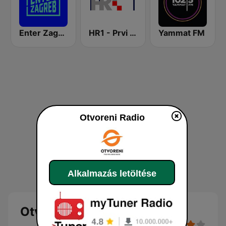
Enter Zagreb
HR1 - Prvi program
Yammat FM
Otvoreni Radio
Alkalmazás letöltése
Otvoreni Radio