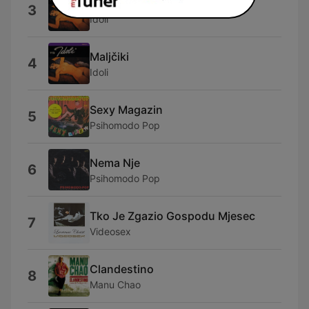
Retko Te Viđam Sa Devojkama
3
Idoli
Maljčiki
4
Idoli
Sexy Magazin
5
Psihomodo Pop
Nema Nje
6
Psihomodo Pop
Tko Je Zgazio Gospodu Mjesec
7
Videosex
Clandestino
8
Manu Chao