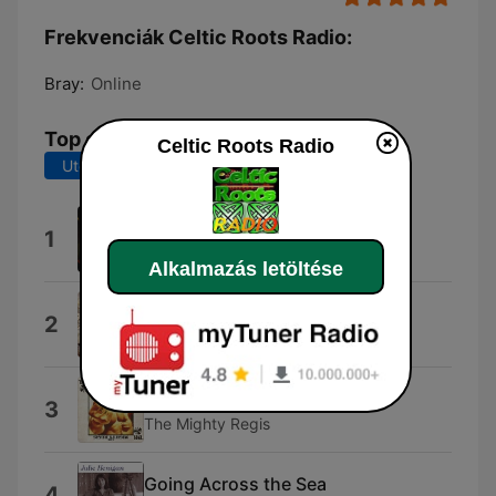
Frekvenciák Celtic Roots Radio:
Bray:
Online
Top dalok
Celtic Roots Radio
Utolsó 7 nap
Utolsó 30 nap
Bi-Se I Mo Shuil, Part Two
1
Iona
Alkalmazás letöltése
The Serpentine
2
Tiller's Folly
Celtic Storm (2010)
3
The Mighty Regis
Going Across the Sea
4