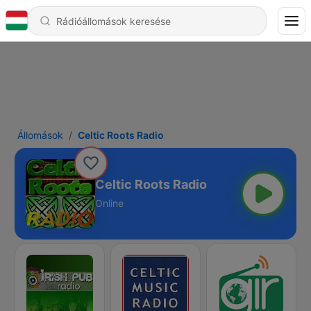
Állomások
Celtic Roots Radio
Celtic Roots Radio
Online