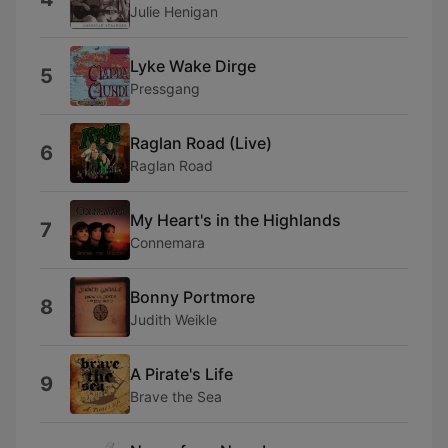
Julie Henigan
Lyke Wake Dirge
5
Pressgang
Raglan Road (Live)
6
Raglan Road
My Heart's in the Highlands
7
Connemara
Bonny Portmore
8
Judith Weikle
A Pirate's Life
9
Brave the Sea