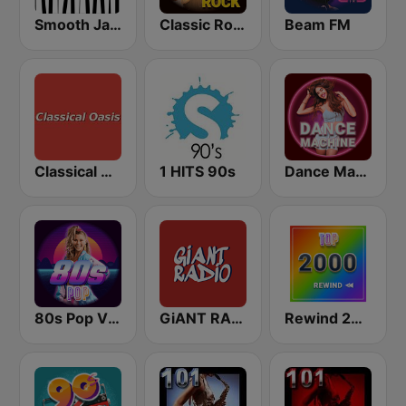
Smooth Jazz - Groov
Classic Rock Station
Beam FM
Classical Oasis
1 HITS 90s
Dance Machine
80s Pop Vibes
GiANT RADiO
Rewind 2000's