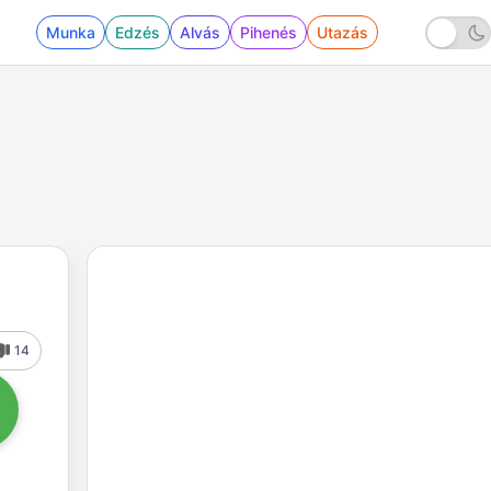
Munka
Edzés
Alvás
Pihenés
Utazás
14