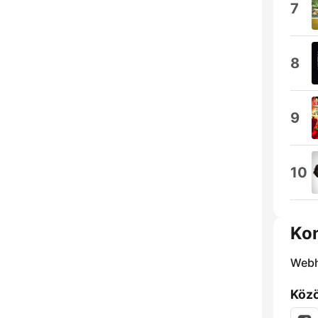
7
8
9
10
Ko
Webh
Közö