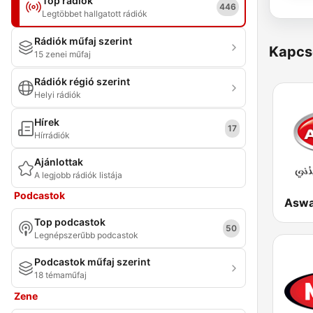
Top rádiók
446
Legtöbbet hallgatott rádiók
Rádiók műfaj szerint
Kapcs
15 zenei műfaj
Rádiók régió szerint
Helyi rádiók
Hírek
17
Hírrádiók
Ajánlottak
A legjobb rádiók listája
Podcastok
Top podcastok
50
Legnépszerűbb podcastok
Podcastok műfaj szerint
18 témaműfaj
Zene