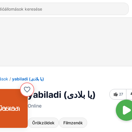
ások
yabiladi (يا بلادى)
yabiladi (يا بلادى)
27
Online
Örökzöldek
Filmzenék