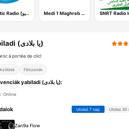
Medi 1 Maghreb (ميدى1 مغرب)
Atlantic Radio (أتلانتيك راديو)
yabiladi (يا بلادى)
roc à portée de clic!
kzöldek
Filmzenék
Frekvenciák yabiladi (يا بلادى):
:
Online
dalok
Utolsó 7 nap
Utolsó 30
Zan9a Flow