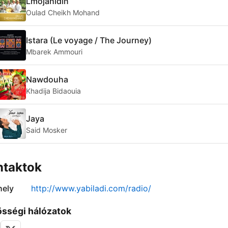
Lmojahidin
Oulad Cheikh Mohand
Istara (Le voyage / The Journey)
Mbarek Ammouri
Nawdouha
Khadija Bidaouia
Jaya
Said Mosker
ntaktok
ely
http://www.yabiladi.com/radio/
sségi hálózatok