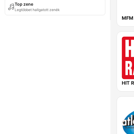
Top zene
Legtöbbet hallgatott zenék
HIT 