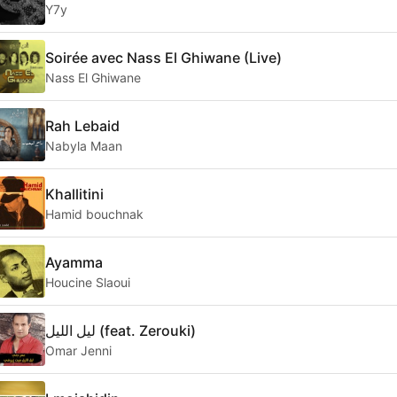
Y7y
Soirée avec Nass El Ghiwane (Live)
Nass El Ghiwane
Rah Lebaid
Nabyla Maan
Khallitini
Hamid bouchnak
Ayamma
Houcine Slaoui
ليل الليل (feat. Zerouki)
Omar Jenni