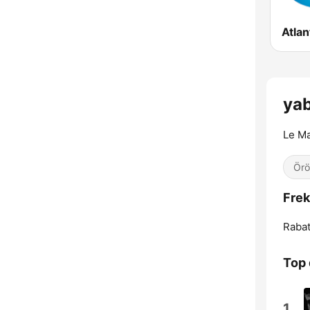
Le Ma
Örö
Rabat
Top 
1