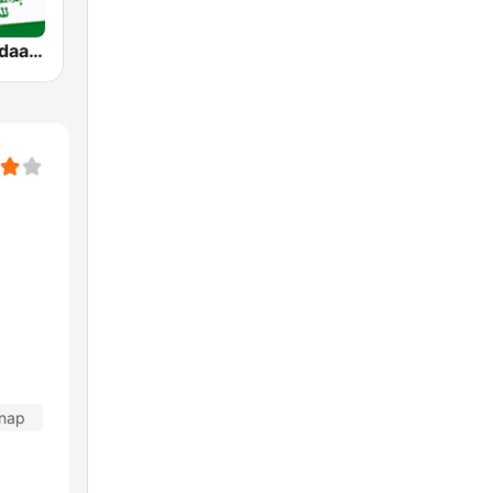
SNRT Radio Idaat Mohammed Assadiss (السادسة)
 nap