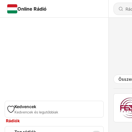
Online Rádió
Össze
Kedvencek
Kedvencek és legutóbbiak
Rádiók
Top rádiók