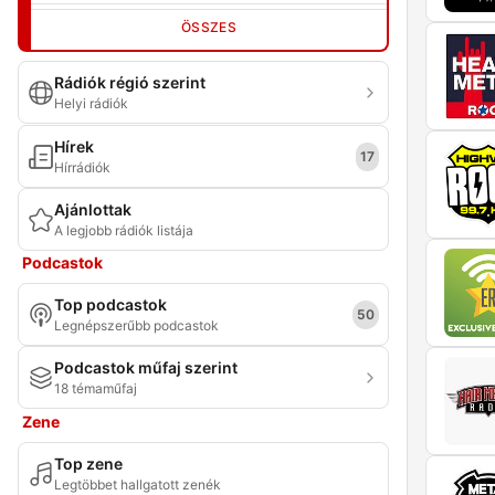
ÖSSZES
Rádiók régió szerint
Helyi rádiók
Hírek
17
Hírrádiók
Ajánlottak
A legjobb rádiók listája
Podcastok
Top podcastok
50
Legnépszerűbb podcastok
Podcastok műfaj szerint
18 témaműfaj
Zene
Top zene
Legtöbbet hallgatott zenék