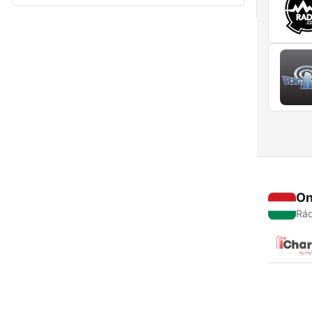
On
Rád