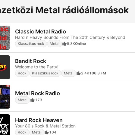
zetközi Metal rádióállomások
Classic Metal Radio
Hard n Heavy Sounds From The 20th Century & Beyond
Klasszikus rock
Metal
5.8K
Online
Bandit Rock
Welcome to the Party!
Rock
Klasszikus rock
Metal
2.4K
106.3 FM
Metal Rock Radio
Metal
173
Hard Rock Heaven
Your 80's Rock & Metal Station
Rock
Metal
104