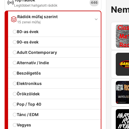
446
Legtöbbet hallgatott rádiók
Nem
Rádiók műfaj szerint
15 zenei műfaj
80-as évek
90-es évek
Adult Contemporary
Alternatív / Indie
Beszélgetős
Elektronikus
Örökzöldek
Pop / Top 40
Tánc / EDM
Vegyes