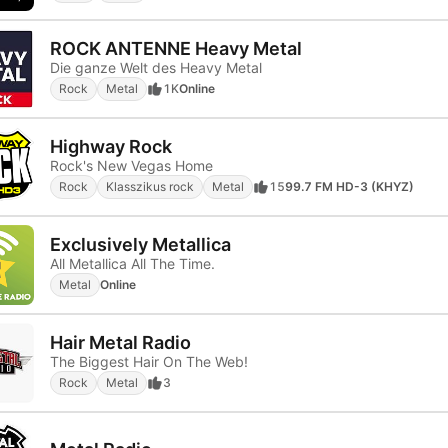
ROCK ANTENNE Heavy Metal
Die ganze Welt des Heavy Metal
Rock
Metal
1K
Online
Highway Rock
Rock's New Vegas Home
Rock
Klasszikus rock
Metal
15
99.7 FM HD-3 (KHYZ)
Exclusively Metallica
All Metallica All The Time.
Metal
Online
Hair Metal Radio
The Biggest Hair On The Web!
Rock
Metal
3