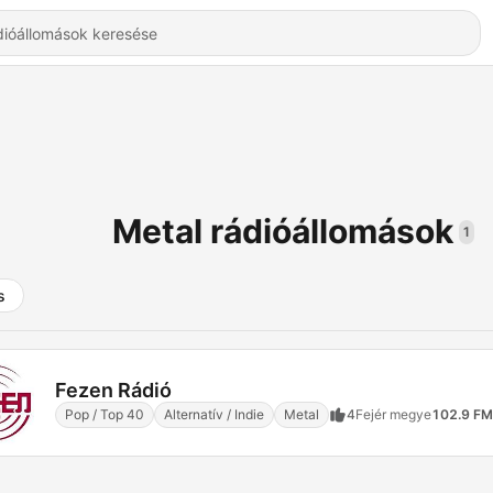
Metal rádióállomások
1
s
Fezen Rádió
Pop / Top 40
Alternatív / Indie
Metal
4
Fejér megye
102.9 FM