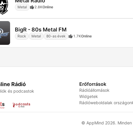
Metal Radio
Metal
2.8K
Online
BigR - 80s Metal FM
Rock
Metal
80-as évek
1.7K
Online
line Rádió
Erőforrások
Rádióállomások
iók és podcastok
Widgetek
Rádióweboldalak országon
© AppMind 2026. Minden j