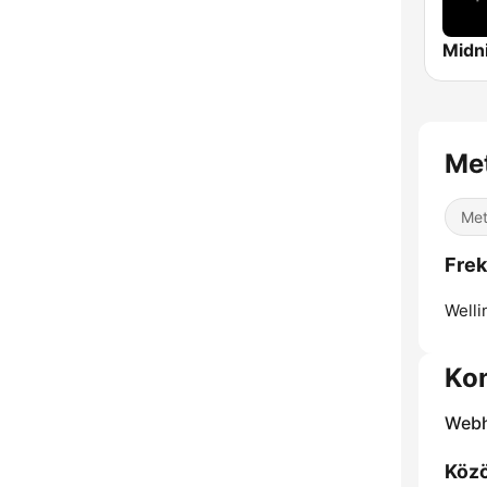
Met
Met
Frek
Welli
Ko
Webh
Közö