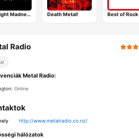
Midnight Madness Metal Radio
Death Metal!
al Radio
al
venciák Metal Radio:
ngton:
Online
ntaktok
ely
http://www.metalradio.co.nz/
sségi hálózatok