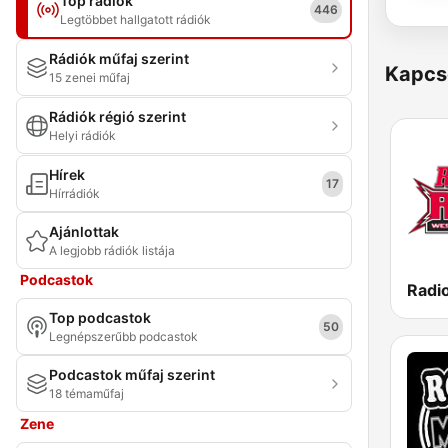
Top rádiók
446
Legtöbbet hallgatott rádiók
Rádiók műfaj szerint
Kapcs
15 zenei műfaj
Rádiók régió szerint
Helyi rádiók
Hírek
17
Hírrádiók
Ajánlottak
A legjobb rádiók listája
Podcastok
Radi
Top podcastok
50
Legnépszerűbb podcastok
Podcastok műfaj szerint
18 témaműfaj
Zene