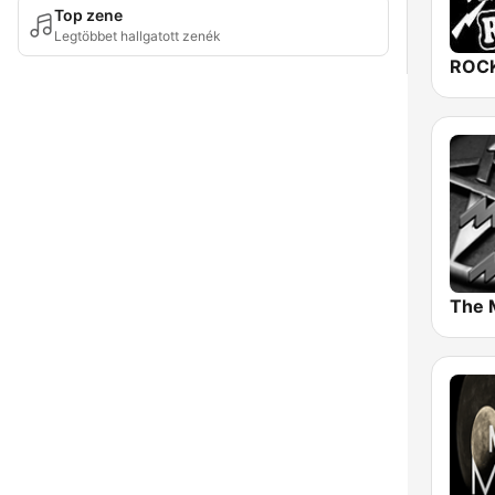
Top zene
Legtöbbet hallgatott zenék
ROCK
The 