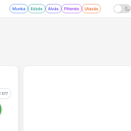
Munka
Edzés
Alvás
Pihenés
Utazás
377