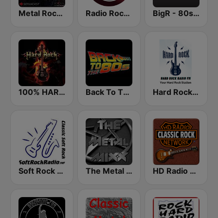
Metal Rock Radio
Radio Rock On
BigR - 80s Metal FM
100% HARD ROCK
Back To The 80's Radio
Hard Rock Radio FM
Soft Rock Radio
The Metal MIXX
HD Radio - Classic Rock