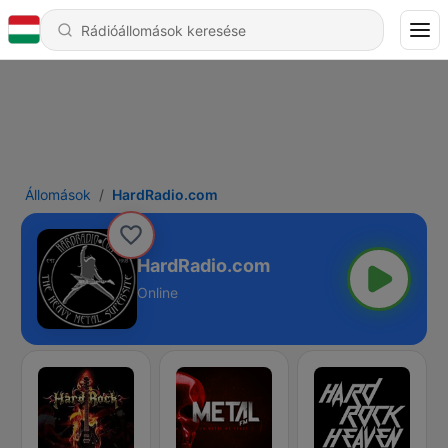
Állomások
HardRadio.com
HardRadio.com
Online