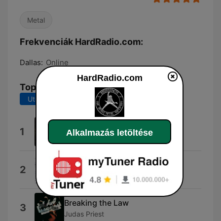
Metal
Frekvenciák HardRadio.com:
Dallas:
Online
HardRadio.com
Top dalok
Utolsó 7 nap
Utolsó 30 nap
Nervous Man
1
Alkalmazás letöltése
Armored Saint
Bang Go the Bells
2
Babylon A.D.
Breaking the Law
3
Judas Priest