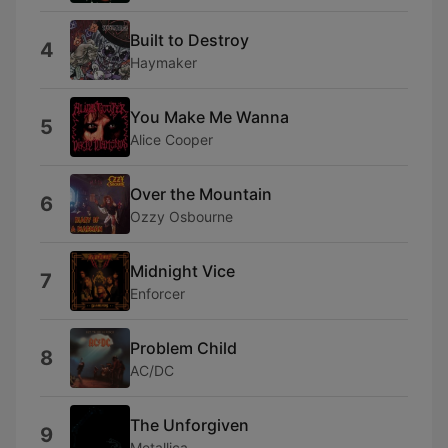
Built to Destroy
4
Haymaker
You Make Me Wanna
5
Alice Cooper
Over the Mountain
6
Ozzy Osbourne
Midnight Vice
7
Enforcer
Problem Child
8
AC/DC
The Unforgiven
9
Metallica