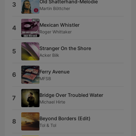
Old Shatterhand-Melodie
3
Martin Böttcher
Mexican Whistler
4
Roger Whittaker
Stranger On the Shore
5
Acker Bilk
Ferry Avenue
6
MFSB
Bridge Over Troubled Water
7
Michael Hirte
Beyond Borders (Edit)
8
Tol & Tol