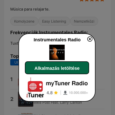
Música para relajarte.
Komolyzene
Easy Listening
Nemzetközi
Frekvenciák Instrumentales Radio:
Instrumentales Radio
Tuxtla Gutiérrez:
Online
Top dalok
Utolsó 7 nap
Utolsó 30 nap
Alkalmazás letöltése
Shout
1
Baja Marimba Band
Theme from "Magnum, P.I."
2
Mike Post Feat. Larry Carlton