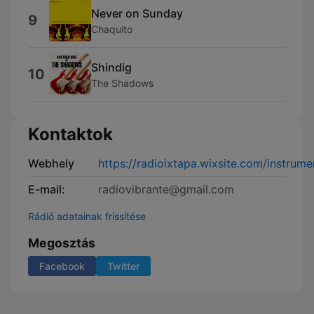
Never on Sunday
9
Chaquito
Shindig
10
The Shadows
Kontaktok
Webhely
https://radioixtapa.wixsite.com/instrume
E-mail:
radiovibrante@gmail.com
Rádió adatainak frissítése
Megosztás
Facebook
Twitter