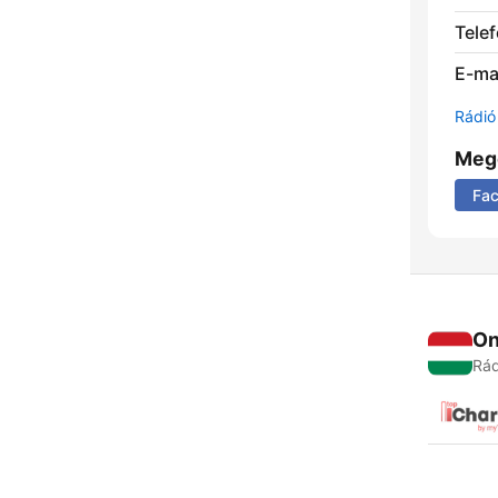
Telef
E-mai
Rádió 
Meg
Fa
On
Rád