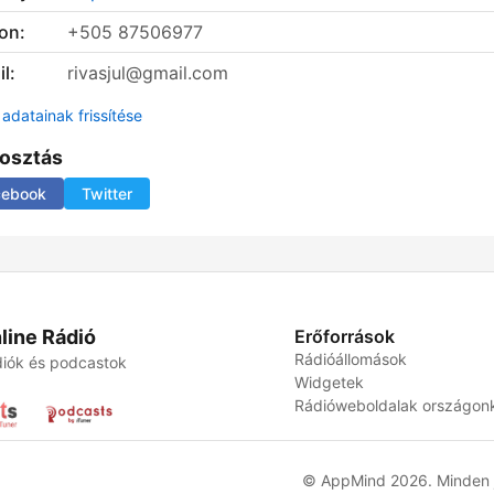
on:
+505 87506977
l:
rivasjul@gmail.com
adatainak frissítése
osztás
cebook
Twitter
line Rádió
Erőforrások
Rádióállomások
iók és podcastok
Widgetek
Rádióweboldalak országon
© AppMind 2026. Minden j