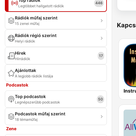
Top rádiók
446
Legtöbbet hallgatott rádiók
Rádiók műfaj szerint
15 zenei műfaj
Kapcs
Rádiók régió szerint
Helyi rádiók
Hírek
17
Hírrádiók
Ajánlottak
A legjobb rádiók listája
Podcastok
Top podcastok
50
Legnépszerűbb podcastok
Podcastok műfaj szerint
18 témaműfaj
Zene