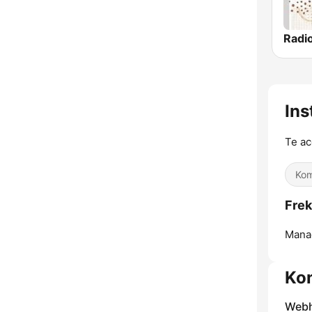
Ins
Te a
Kom
Frek
Mana
Ko
Webh