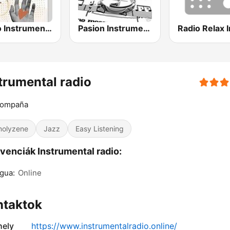
Radio Instrumental Cristiana
Pasion Instrumental
trumental radio
compaña
olyzene
Jazz
Easy Listening
venciák Instrumental radio:
gua:
Online
ntaktok
ely
https://www.instrumentalradio.online/