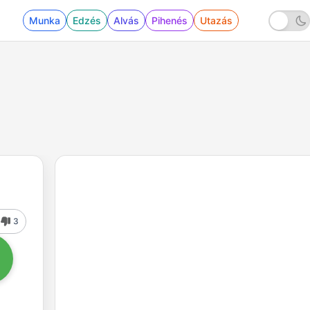
Munka
Edzés
Alvás
Pihenés
Utazás
3