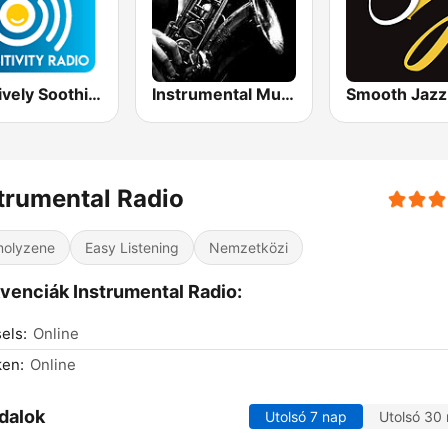
Positively Soothing Instrumental
Instrumental Music Radio | Easy Listening 24/7
trumental Radio
olyzene
Easy Listening
Nemzetközi
venciák Instrumental Radio:
els:
Online
ken:
Online
dalok
Utolsó 7 nap
Utolsó 30