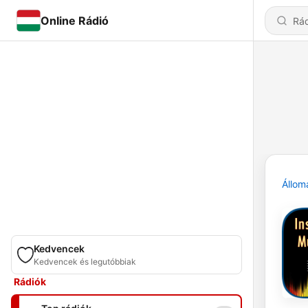
Online Rádió
Állom
Kedvencek
Kedvencek és legutóbbiak
Rádiók