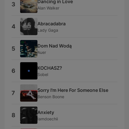
Dancing in Love
3
Alan Walker
Abracadabra
4
Lady Gaga
Dom Nad Wodą
5
Auer
KOCHASZ?
6
Sobel
Sorry I'm Here For Someone Else
7
Benson Boone
Anxiety
8
Iamdoechii