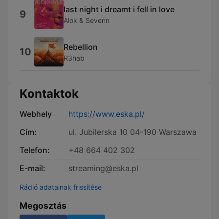
last night i dreamt i fell in love
9
Alok & Sevenn
Rebellion
10
R3hab
Kontaktok
Webhely
https://www.eska.pl/
Cím:
ul. Jubilerska 10 04-190 Warszawa
Telefon:
+48 664 402 302
E-mail:
streaming@eska.pl
Rádió adatainak frissítése
Megosztás