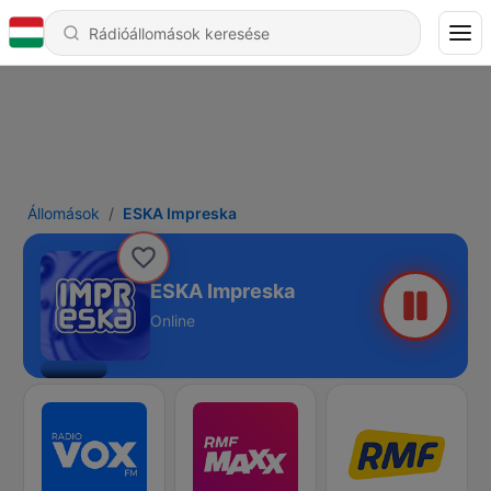
Állomások
ESKA Impreska
ESKA Impreska
Online