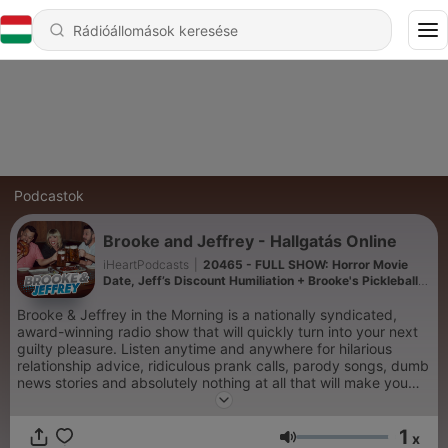
Podcastok
Brooke and Jeffrey - Hallgatás Online
iHeartPodcasts
|
20465 - FULL SHOW: Horror Movie
Date, Jeff’s Discount Humiliation + Brooke's Pickleball
Shame (8/5/26)
Brooke & Jeffrey in the Morning is a nationally syndicated,
award-winning radio show that will quickly turn into your next
guilty pleasure. Listen anytime and anywhere for hilarious
relationship advice, ridiculous prank calls, parody songs, dumb
news stories and absolutely nothing at all that will make you
smarter…but will make you laugh. New episodes daily that are
totally safe for work, your family road trip or at full volume to
1
punish your annoying neighbors.
x
Hangerő