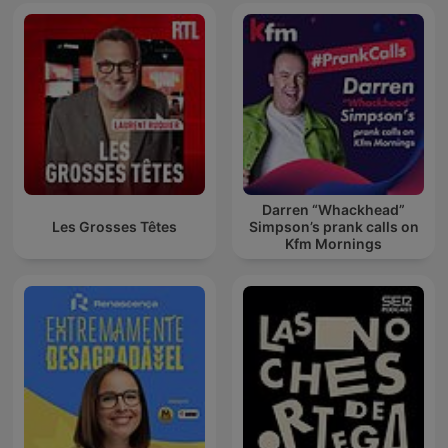
Darren “Whackhead”
Les Grosses Têtes
Simpson’s prank calls on
Kfm Mornings