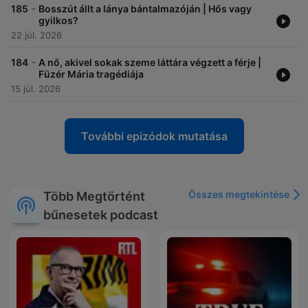
-
185
Bosszút állt a lánya bántalmazóján | Hős vagy
gyilkos?
22 júl. 2026
-
184
A nő, akivel sokak szeme láttára végzett a férje |
Füzér Mária tragédiája
15 júl. 2026
További epizódok mutatása
Összes megtekintése
Több Megtörtént
bűnesetek podcast