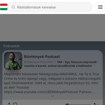
Podcastok
Bűntények Podcast
BŰNtények PODCAST
|
188 - Egy fideszes képviselő
vezette a kocsit, amivel elszállították a holttestet
Megtörtént bűnesetek feldolgozása MAGYARUL. Ha Te is True
Crime és krimi rajongó vagy, hallgasd a sokszor hátborzongató
igaz történeteinket. Hidd el, nincs jobb forgatókönyv író, mint
az élet! Youtube:
https://www.youtube.com/c/BŰNtényekPodcast Patreon:
https://www.patreon.com/buntenyek Facebook:
https://www.facebook.com/buntenyek Instagram:
1