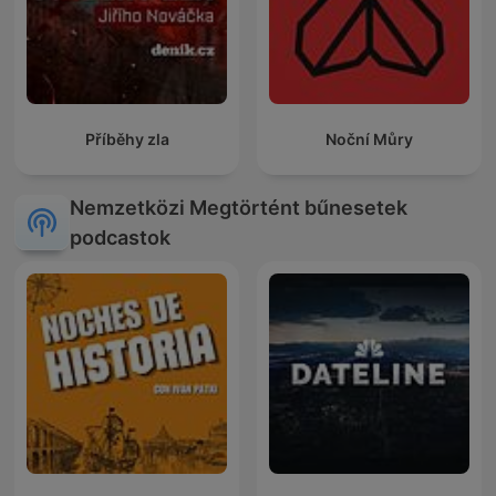
Příběhy zla
Noční Můry
Nemzetközi Megtörtént bűnesetek
podcastok