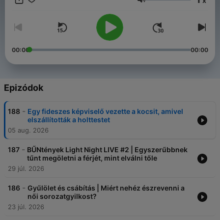
x
https://www.instagram.com/buntenyekpodcast/ Email:
Hangerő
buntenyekpodcast@gmail.com
00:00
00:00
Epizódok
-
188
Egy fideszes képviselő vezette a kocsit, amivel
elszállították a holttestet
05 aug. 2026
-
187
BŰNtények Light Night LIVE #2 | Egyszerűbbnek
tűnt megöletni a férjét, mint elválni tőle
29 júl. 2026
-
186
Gyűlölet és csábítás | Miért nehéz észrevenni a
női sorozatgyilkost?
23 júl. 2026