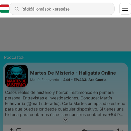
Podcastok
Martes De Misterio - Hallgatás Online
Martín Echevarría
|
444 - EP:433: Ars Goetia
Casos reales de misterio y horror. Testimonios en primera
persona. Entrevistas e investigaciones. Conduce: Martín
Echevarría (@martinderadio). Cada Martes un episodio estreno
para que puedas oír desde cualquier dispositivo. Si tienes una
historia para contarnos éstos son nuestros contactos: +54 9
223 6155802 (Whatsapp Producción) // @martesdemisterio
(Instagram) // mail: martesdemisterio@gmail.com
1