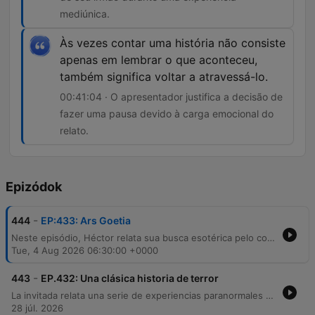
mediúnica.
Às vezes contar uma história não consiste
apenas em lembrar o que aconteceu,
também significa voltar a atravessá-lo.
00:41:04 · O apresentador justifica a decisão de
fazer uma pausa devido à carga emocional do
relato.
Epizódok
-
444
EP:433: Ars Goetia
Neste episódio, Héctor relata sua busca esotérica pelo contato com o irmão falecido através do estudo da Ars Goetia e rituais de invocação. Ele descreve experiências sobrenaturais intensas, incluindo fenômenos paranormais que afetaram sua namorada e um reencontro sensorial com o aroma de seu irmão durante uma meditação. A narrativa culmina em um momento de tensão ao ouvir batidas misteriosas em sua porta, levando os apresentadores a interromper o relato para respeitar a carga emocional do convidado.
Tue, 4 Aug 2026 06:30:00 +0000
-
443
EP.432: Una clásica historia de terror
La invitada relata una serie de experiencias paranormales vividas en una casa de fin de semana en Guacalera, Jujuy, que abarcan desde su infancia hasta la edad adulta. Describe sucesos inexplicables como presencias oscuras, ruidos y fenómenos con el agua, culminando en un episodio de terror donde una amiga sufre un ataque físico por parte de una entidad. Tras enfrentar situaciones de aislamiento y agresiones físicas, la narradora relata cómo decidió confrontar a la entidad, a la que identifica como Mohamed, para establecer una convivencia pacífica. El episodio también explora otras historias sobrenaturales del norte de Jujuy y reflexiona sobre el aprendizaje de gestionar la sensibilidad espiritual.
28 júl. 2026