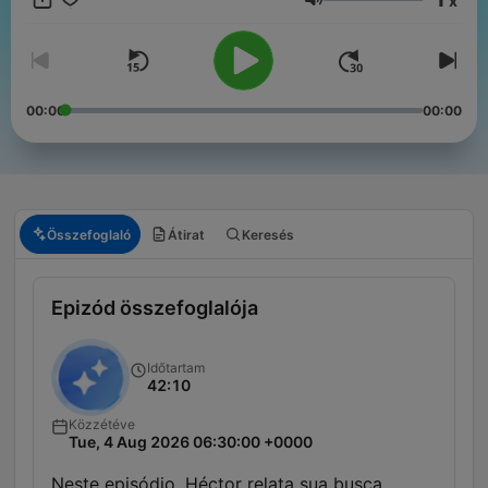
x
Hangerő
00:00
00:00
Összefoglaló
Átirat
Keresés
Epizód összefoglalója
Időtartam
42:10
Közzétéve
Tue, 4 Aug 2026 06:30:00 +0000
Neste episódio, Héctor relata sua busca