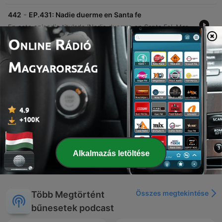
-
442
EP.431: Nadie duerme en Santa fe
En este episodio titulado 'Nadie duerme en Santa Fe', Martín Echevarría presenta los relatos de Emilia y Maya sobre experiencias paranormales. Emilia comparte sucesos inquietantes ocurridos en su pueblo natal, Ceres, relacionados con presencias extrañas y encuentros tras el fallecimiento de sus abuelos. Por su parte, Maya relata sucesos inexplicables vividos en Santa Fe, incluyendo presencias visuales, ataques físicos y una visita a una curandera. El episodio explora también episodios de parálisis del sueño, lesiones físicas inexplicables y la presencia de acompañantes espirituales.
21 júl. 2026
-
441
EP.430: El diablo vestido de niña
Neste episódio, Martim Echevarria apresenta o relato de Joaquina sobre experiências paranormais em sua casa na Argentina, detalhando manifestações como figuras misteriosas e objetos com comportamentos inexplicáveis. A narrativa explora também presenças de entidades infantis, alterações na realidade física e fenômenos que afetaram seus familiares. A discussão aborda a natureza do medo e as dificuldades de compreender fenômenos que não possuem uma explicação lógica, encerrando com uma reflexão sobre como o desconhecido pode se manifestar de formas inesperadas.
14 júl. 2026
-
440
EP.429: Los malditos Figueroa
Rosa relata la historia de su familia en Argentina, marcada por una supuesta maldición derivada de las acciones de su abuelo, quien profanó un cementerio para construir su riqueza. La narración describe sucesos paranormales, muertes trágicas y la herencia de capacidades psíquicas que Rosa ha experimentado desde su infancia. La conversación profundiza en experiencias paranormales de su niñez, incluyendo el encuentro con un niño fallecido y un ataque físico por parte de una presencia oscura. El episodio concluye con la revelación de que Rosa es médium y una reflexión sobre la carga de estas experiencias generacionales.
Tue, 7 Jul 2026 06:30:00 +0000
További epizódok mutatása
Alkalmazás letöltése
Összes megtekintése
Több Megtörtént
bűnesetek podcast