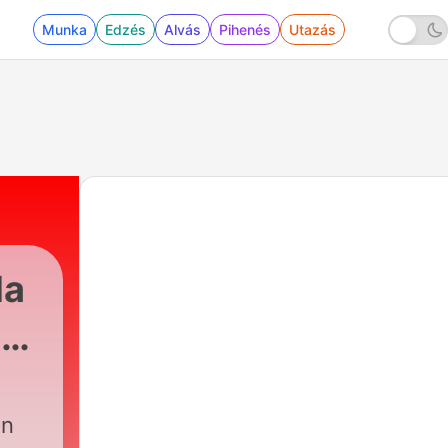
Munka
Edzés
Alvás
Pihenés
Utazás
da
s
ın