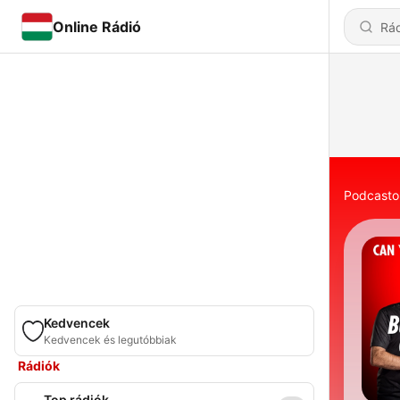
Online Rádió
Podcasto
Kedvencek
Kedvencek és legutóbbiak
Rádiók
Top rádiók