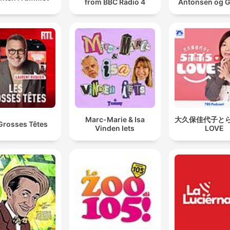
from BBC Radio 4
Antonsen og 
Marc-Marie & Isa
大久保佳代子と
Grosses Têtes
Vinden Iets
LOVE