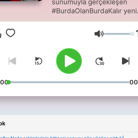
sunumuyla gerçekleşen
#BurdaOlanBurdaKalır yeni
konu ve konuklarıyla sizlerl
Burda Olan Burda Kalır
Hangerő
Youtube kanalıyla ilgili talep
öneri ve görüşlerinizi
bobk@cmylmzfikirsanat.c
e-posta adresine iletebilirsi
*Can Yılmaz Twitter
@canyilmaz1 / Instagram
:00
00
@68canylmz Zafer Algöz
Twitter @zaferalgoz /
Instagram @kendiismim
ok