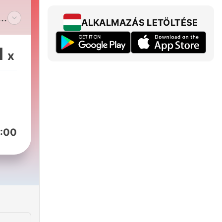
ALKALMAZÁS LETÖLTÉSE
e!
1
x
,
om
niz.
:00