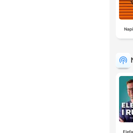
Napi
Elef