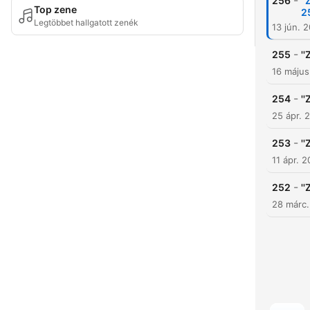
-
256
'
Top zene
2
Legtöbbet hallgatott zenék
13 jún. 
-
255
'
16 máju
-
254
'
25 ápr. 
-
253
'
11 ápr. 
-
252
''
28 márc