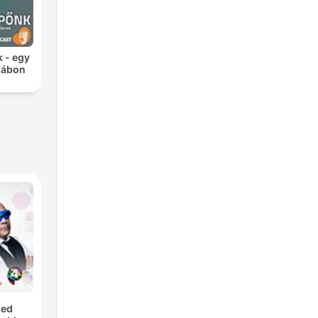
k - egy
 lábon
med