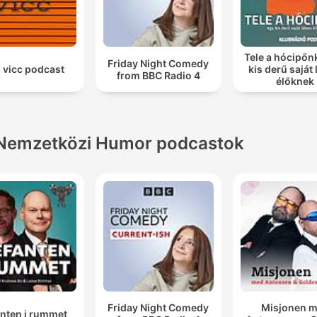
Tele a hócipőn
Friday Night Comedy
 vicc podcast
kis derű saját
from BBC Radio 4
élőknek
Nemzetközi Humor podcastok
Friday Night Comedy
Misjonen 
anten i rummet