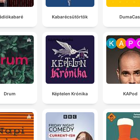
ádiókabaré
Kabarécsütörtök
DumaCas
Drum
Képtelen Krónika
KAPod