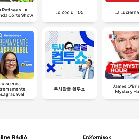
s Patines y La
Lo Zoo di 105
La Luciérn
nda Corte Show
nascença -
James O'Bri
tremamente
두시탈출 컬투쇼
Mystery H
sagradável
line Rádió
Erőforrások