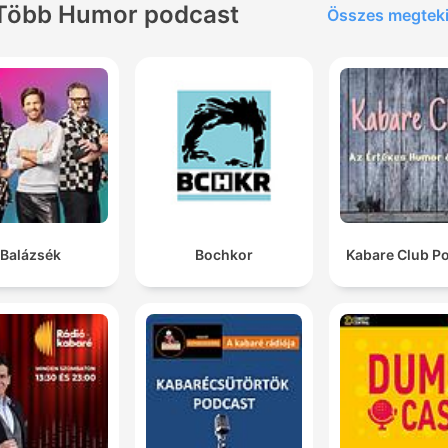
Több Humor podcast
Összes megtek
Balázsék
Bochkor
Kabare Club P