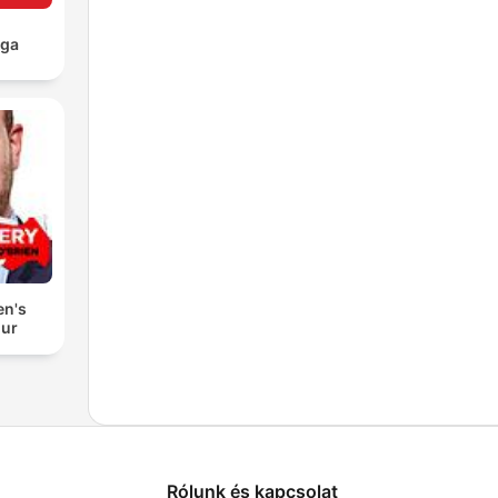
aga
en's
our
Rólunk és kapcsolat