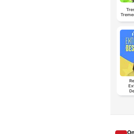
Tre
Treme
Re
Ex
De
On