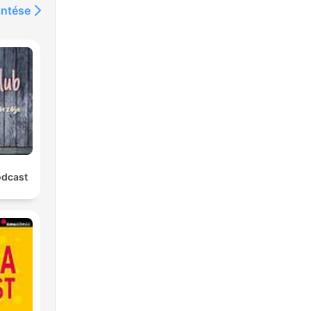
intése
odcast