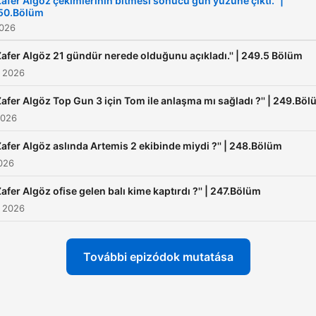
'Zafer Algöz çekimlerinin bitmesi sonucu gün yüzüne çıktı.'' |
50.Bölüm
2026
'Zafer Algöz 21 gündür nerede olduğunu açıkladı.'' | 249.5 Bölüm
s 2026
'Zafer Algöz Top Gun 3 için Tom ile anlaşma mı sağladı ?'' | 249.Bö
2026
'Zafer Algöz aslında Artemis 2 ekibinde miydi ?'' | 248.Bölüm
2026
Zafer Algöz ofise gelen balı kime kaptırdı ?'' | 247.Bölüm
. 2026
További epizódok mutatása