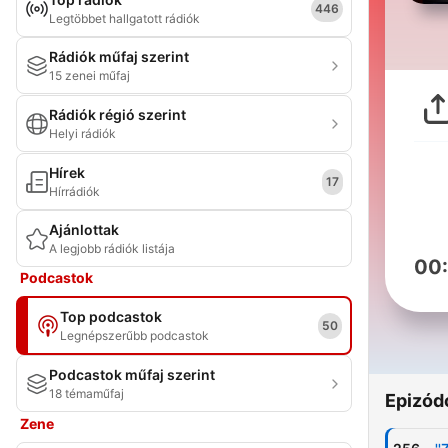
446
Legtöbbet hallgatott rádiók
Rádiók műfaj szerint
15 zenei műfaj
Rádiók régió szerint
Helyi rádiók
Hírek
17
Hírrádiók
Ajánlottak
A legjobb rádiók listája
00
Podcastok
Top podcastok
50
Legnépszerűbb podcastok
Podcastok műfaj szerint
18 témaműfaj
Epizód
Zene