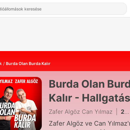
k
Burda Olan Burda Kalır
Burda Olan Bur
Kalır - Hallgatá
Online
Zafer Algöz Can Yılmaz
|
256 - ''Zafer Algöz çekimlerinin bitmesi sonucu gün yüzüne çıktı.'' | 250.Bölüm
Zafer Algöz ve Can Yılmaz'