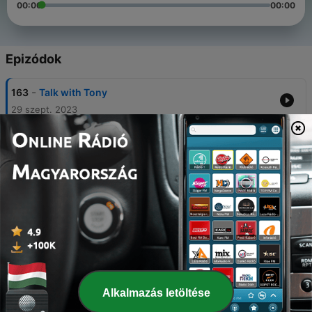
00:00
00:00
Epizódok
-
163
Talk with Tony
29 szept. 2023
-
162
Talk With Us EP3
04 nov. 2022
-
161
#TalkWithUs EP2
10 aug. 2022
-
160
Talk With Us
08 jún. 2022
-
159
HEY10 HEY10 HEY10
04 febr. 2022
Alkalmazás letöltése