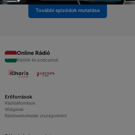
További epizódok mutatása
Online Rádió
Rádiók és podcastok
Erőforrások
Rádióállomások
Widgetek
Rádióweboldalak országonként