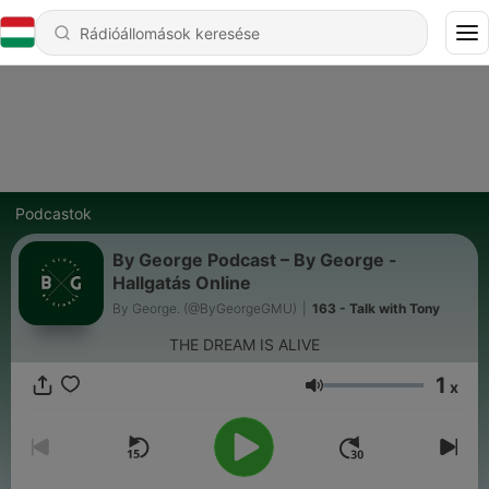
Podcastok
By George Podcast – By George -
Hallgatás Online
By George. (@ByGeorgeGMU)
|
163 - Talk with Tony
THE DREAM IS ALIVE
1
x
Hangerő