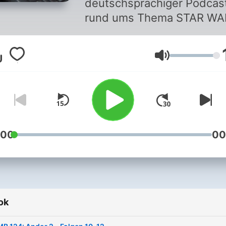
deutschsprachiger Podcas
rund ums Thema STAR WA
Gastgeber Tobi unterhält s
mit wechselnden Gästen ü
Hangerő
Filme, Neuigkeiten und
persönliche Erfahrungen m
der Saga. Neue Folgen jed
letzten Mittwoch des Mona
:00
00
ok