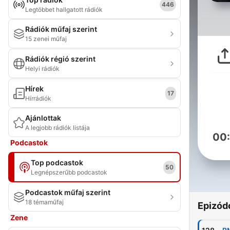
446
Legtöbbet hallgatott rádiók
Rádiók műfaj szerint
15 zenei műfaj
Rádiók régió szerint
Helyi rádiók
Hírek
17
Hírrádiók
Ajánlottak
A legjobb rádiók listája
00
Podcastok
Top podcastok
50
Legnépszerűbb podcastok
Podcastok műfaj szerint
18 témaműfaj
Epizód
Zene