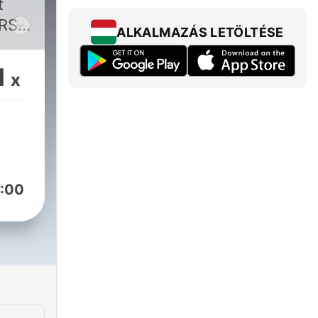
t
RS.
ALKALMAZÁS LETÖLTÉSE
ich
ber
1
x
it
en
ts.
:00