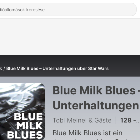
k
Blue Milk Blues – Unterhaltungen über Star Wars
Blue Milk Blues 
Unterhaltungen
über Star Wars 
Tobi Meinel & Gäste
|
128 - BMB 124: Andor 2 – Folgen 10-12
Hallgatás Onlin
Blue Milk Blues ist ein