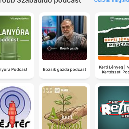
Több Szabadidő podcast
Összes megtek
Kerti Lényeg |
anyóra Podcast
Bozsik gazda podcast
Kertészeti Po