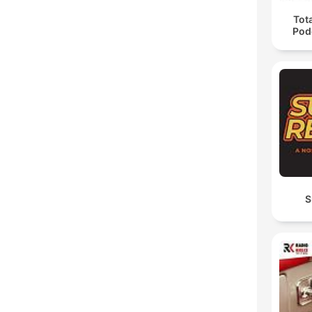
Tota
Pod
S