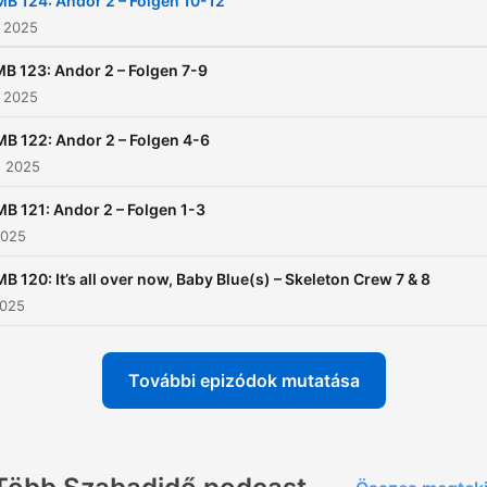
B 124: Andor 2 – Folgen 10-12
s 2025
B 123: Andor 2 – Folgen 7-9
s 2025
B 122: Andor 2 – Folgen 4-6
s 2025
B 121: Andor 2 – Folgen 1-3
2025
B 120: It’s all over now, Baby Blue(s) – Skeleton Crew 7 & 8
2025
További epizódok mutatása