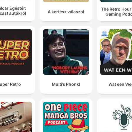
lcar Égéstér:
The Retro Hour
A kertész válaszol
cast autókról
Gaming Podc
uper Retro
Multi’s Phonk!
Wat een We