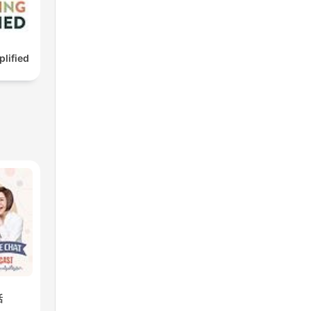
lified
話