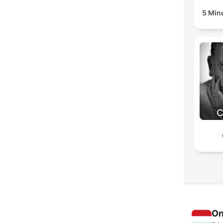
5 Min
On