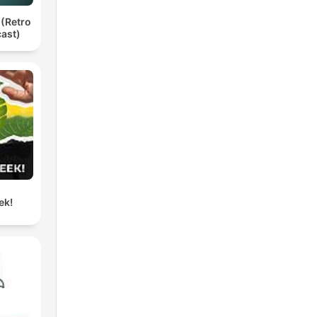
 (Retro
ast)
ek!