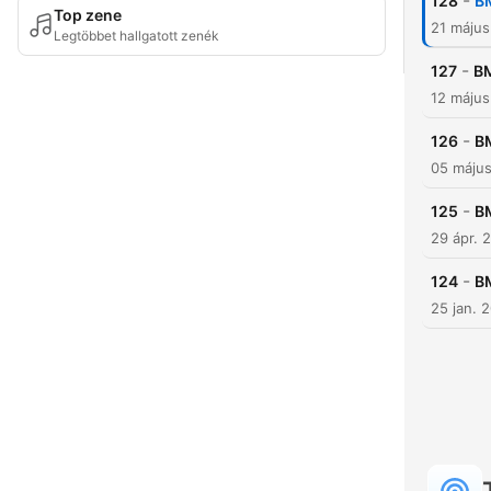
-
128
BM
Top zene
21 máju
Legtöbbet hallgatott zenék
-
127
BM
12 máju
-
126
BM
05 máju
-
125
BM
29 ápr. 
-
124
BM
25 jan. 