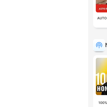
AUTO
100%