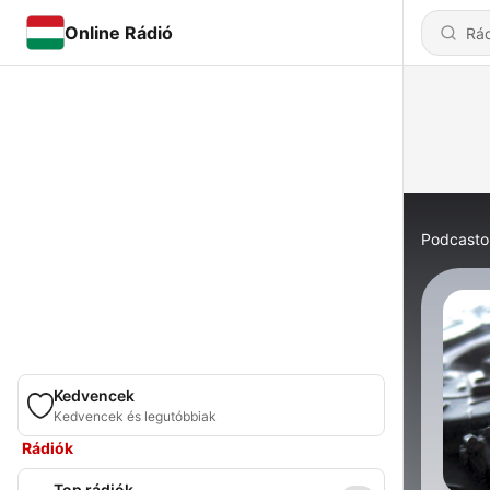
Online Rádió
Podcasto
Kedvencek
Kedvencek és legutóbbiak
Rádiók
Top rádiók