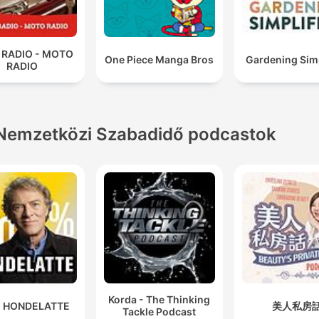
 RADIO - MOTO
One Piece Manga Bros
Gardening Simp
RADIO
Nemzetközi Szabadidő podcastok
Korda - The Thinking
 HONDELATTE
美人私房
Tackle Podcast