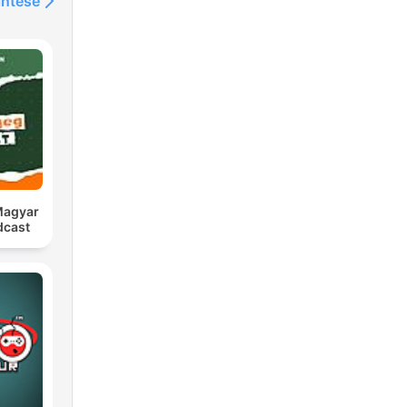
intése
 Magyar
dcast