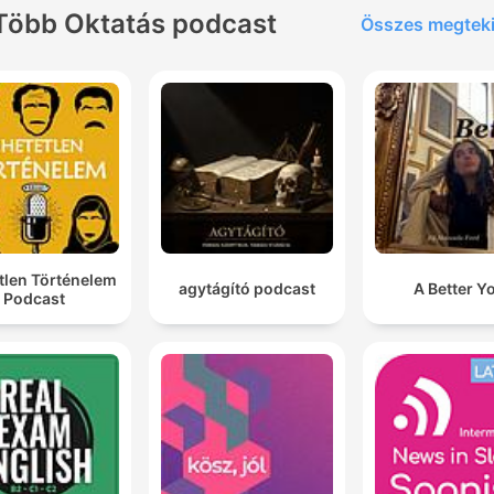
Több Oktatás podcast
Összes megtek
tlen Történelem
agytágító podcast
A Better Y
Podcast