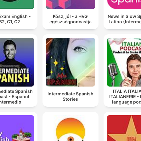
Exam English -
Kösz, jól - a HVG
News in Slow S
B2, C1, C2
egészségpodcastja
Latino (Interm
mediate Spanish
ITALIA ITALI
Intermediate Spanish
ast - Español
ITALIANERIE - I
Stories
Intermedio
language po