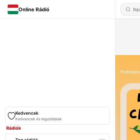
Online Rádió
Podcasto
Kedvencek
Kedvencek és legutóbbiak
Rádiók
Top rádiók