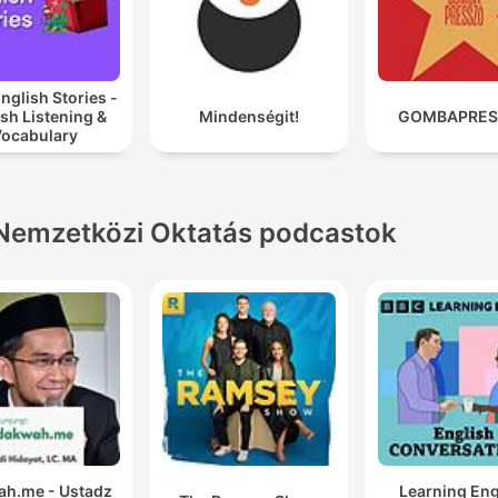
nglish Stories -
sh Listening &
Mindenségit!
GOMBAPRES
ocabulary
Nemzetközi Oktatás podcastok
h.me - Ustadz
Learning Eng