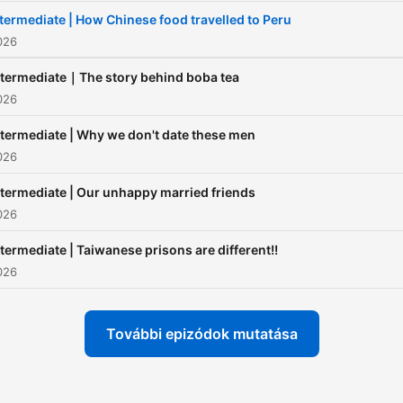
https://duchinese.net/less
termediate | How Chinese food travelled to Peru
📧 Contact me for group
2026
lessons or more!
ntermediate｜The story behind boba tea
chensuqing537@gmail.co
2026
ntermediate | Why we don't date these men
2026
ntermediate | Our unhappy married friends
2026
ntermediate | Taiwanese prisons are different!!
2026
További epizódok mutatása