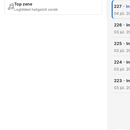
Top zene
-
227
In
Legtöbbet hallgatott zenék
04 júl. 
-
226
I
03 júl. 
-
225
I
03 júl. 
-
224
I
03 júl. 
-
223
I
03 júl. 