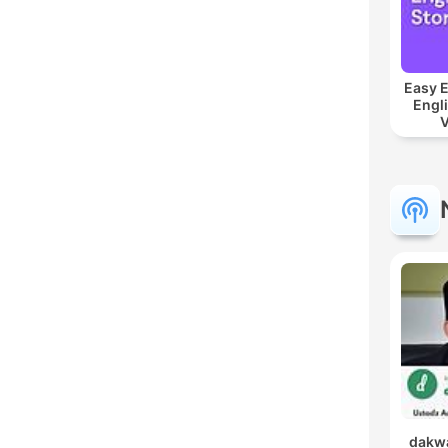
Easy E
Engli
V
dakwa