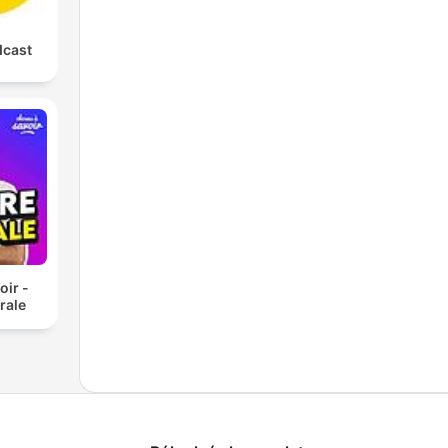
dcast
oir -
rale