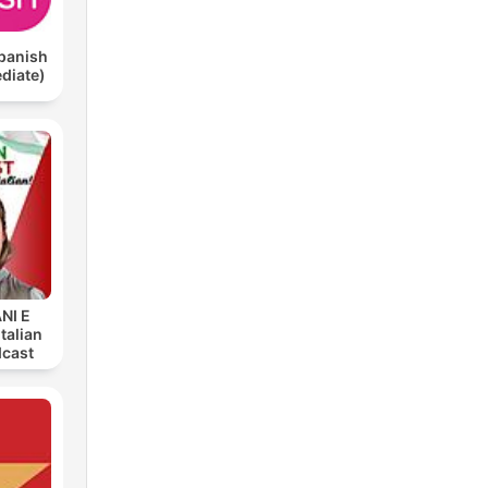
panish
ediate)
ANI E
talian
dcast