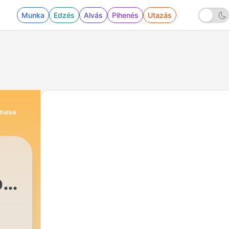
Munka
Edzés
Alvás
Pihenés
Utazás
inese
ehensible