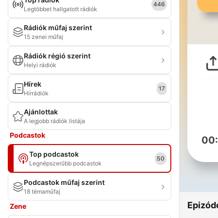
446
Legtöbbet hallgatott rádiók
Rádiók műfaj szerint
15 zenei műfaj
Rádiók régió szerint
Helyi rádiók
Hírek
17
Hírrádiók
Ajánlottak
A legjobb rádiók listája
Podcastok
00
Top podcastok
50
Legnépszerűbb podcastok
Podcastok műfaj szerint
18 témaműfaj
Epizód
Zene