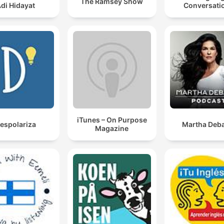
The Ramsey Show
di Hidayat
Conversati
iTunes – On Purpose
espolariza
Martha Deba
Magazine