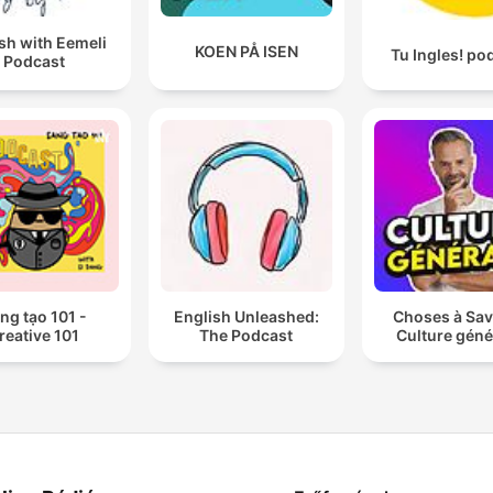
sh with Eemeli
KOEN PÅ ISEN
Tu Ingles! po
Podcast
ng tạo 101 -
English Unleashed:
Choses à Sav
reative 101
The Podcast
Culture géné