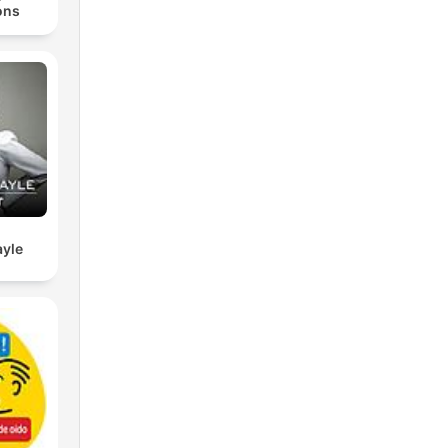
ons
yle