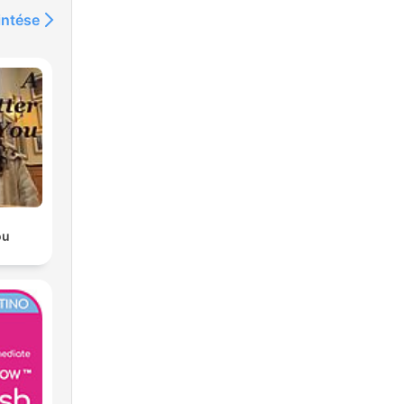
intése
ou