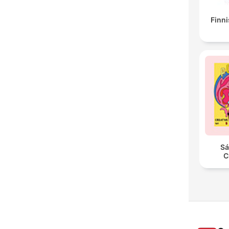
Finni
Sá
C