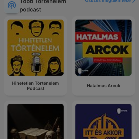
Összes megtekintése
Több Történelem
podcast
Hihetetlen Történelem
Hatalmas Arcok
Podcast