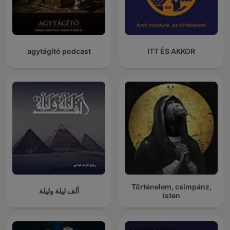
agytágító podcast
ITT ÉS AKKOR
Történelem, csimpánz,
ألف ليلة وليلة
isten