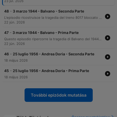
23 júl. 2026
-
48
3 marzo 1944 - Balvano - Seconda Parte
L'episodio ricostruisce la tragedia del treno 8017 bloccato nella Galleria delle Armi, analizzando la letalità del monossido di carbonio e i fatali ritardi nei soccorsi. Attraverso le fasi cruciali del disastro, dalla scoperta del convoglio alla gestione dei corpi e delle fosse comuni, si esplora la gestione caotica dell'emergenza e le difficoltà nell'identificazione delle vittime. Il racconto approfondisce inoltre le indagini ufficiali e il successivo oblio della tragedia, rimasta confinata alla memoria privata delle famiglie. L'analisi evidenzia come una catena di errori e l'incertezza sui numeri delle vittime abbiano contribuito a far svanire questo evento drammatico dalla memoria nazionale.
22 jún. 2026
-
47
3 marzo 1944 - Balvano - Prima Parte
Questo episodio ripercorre la tragedia di Balvano del 1944, un disastro ferroviario dimenticato avvenuto in un'Italia devastata dalla guerra, caratterizzata da estrema povertà e controllo militare delle ferrovie. Attraverso l'analisi della linea Battipaglia-Potenza, si esplorano le criticità tecniche e umane che hanno preceduto il dramma. Il racconto si concentra sul convoglio 8017, evidenziando le difficili condizioni operative, l'uso di carbone scadente e l'anomalia tecnica delle locomotive. La narrazione culmina nella dinamica letale all'interno della Galleria delle Armi, dove l'avvelenamento da monossido di carbonio e l'incapacità dei soccorsi hanno trasformato una manovra di sicurezza in una trappola mortale.
22 jún. 2026
-
46
25 luglio 1956 - Andrea Doria - Seconda Parte
18 május 2026
-
45
25 luglio 1956 - Andrea Doria - Prima Parte
18 május 2026
További epizódok mutatása