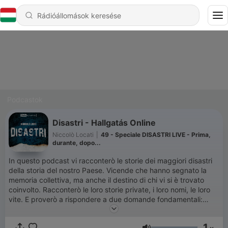
Podcastok
Disastri - Hallgatás Online
Niccolò Locati
|
49 - Speciale DISASTRI LIVE - Prima,
durante, dopo...
In questo podcast vi racconterò le storie dei maggiori disastri
della storia del nostro Paese. Vicende che hanno segnato la
memoria collettiva, ma anche il destino di chi vi si è trovato
coinvolto. Racconterò le loro storie private, i loro nomi, le loro
vite. E proverò a rispondere a due domande fondamentali:
perché è successo? E soprattutto, si poteva evitare? Disastri è
un’indagine narrativa tra i grandi eventi tragici della nostra
1