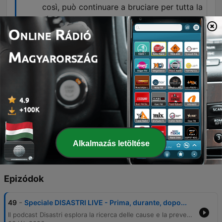
così, può continuare a bruciare per tutta la
vita.
00:47:14 · Questa frase sottolinea come
l'incidente del Moby Prince sia diventato un
mistero irrisolto che persiste nel tempo.
La memoria, quando è solo commozione,
dura un giorno. Quando diventa
responsabilità può cambiare il futuro.
00:56:57 · Il podcast conclude con una
riflessione sul valore civile del ricordare per
evitare che le tragedie si ripetano.
Alkalmazás letöltése
Epizódok
-
49
Speciale DISASTRI LIVE - Prima, durante, dopo...
Il podcast Disastri esplora la ricerca delle cause e la prevenzione di grandi tragedie storiche italiane, analizzando come la normalità preceda spesso il disastro e come i segnali di pericolo vengano ignorati. Attraverso casi emblematici come il Vajont, l'Eternit e Rigopiano, si indaga la contaminazione invisibile dell'amianto e l'attesa angosciante dei soccorsi. Il racconto prosegue analizzando la transizione dal 'durante' al 'dopo' attraverso i casi di Vermicino, il Cermis e il Moby Prince. L'episodio approfondisce le incongruenze delle versioni ufficiali, le ombre sulle indagini e l'importanza etica della memoria storica per evitare che le ferite del passato rimangano senza verità.