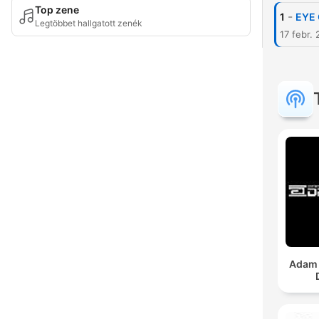
Top zene
-
1
EYE 
Legtöbbet hallgatott zenék
17 febr.
Adam 