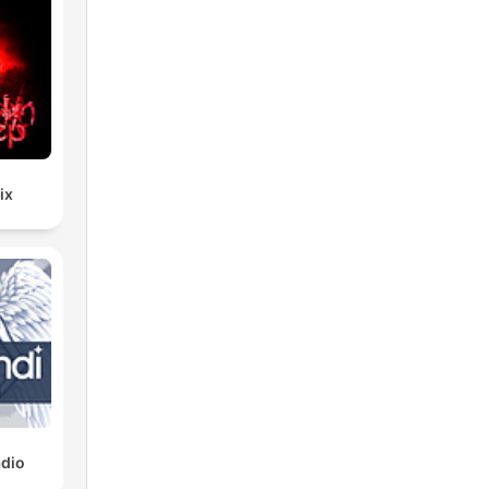
ix
dio