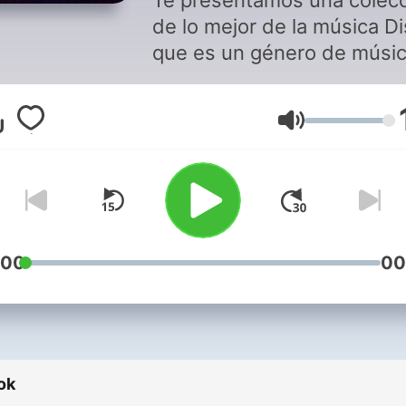
Te presentamos una colec
de lo mejor de la música D
que es un género de músi
de baile y una subcultura 
surgió en la década de 19
Hangerő
en la vida nocturna urbana
los Estados Unidos.
:00
00
ok