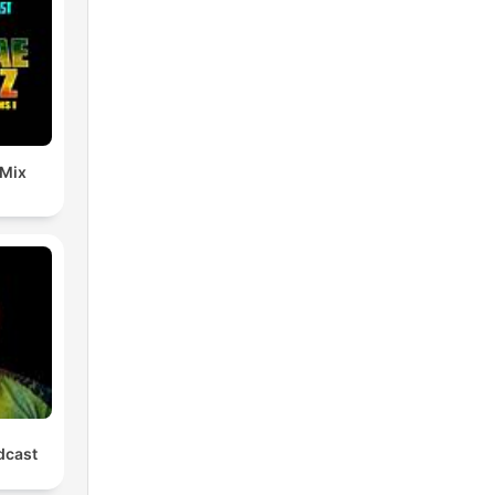
 Mix
cast