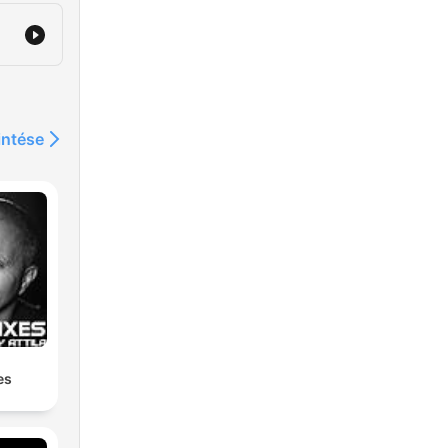
intése
es