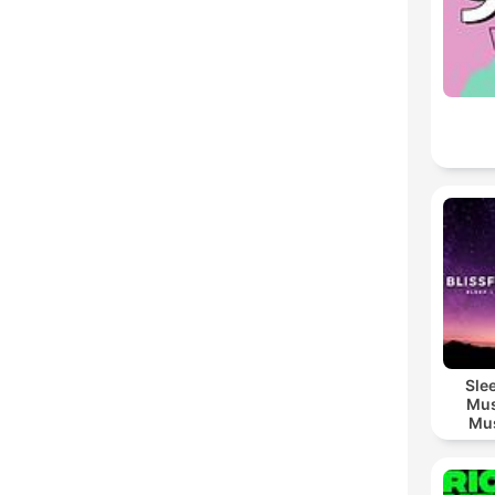
Sle
Mus
Mus
M