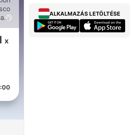
ción
isco
ALKALMAZÁS LETÖLTÉSE
ca
que
70
1
x
 de
:00