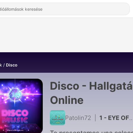
k
Disco
Disco - Hallgat
Online
Patolin72
|
1 - EYE OF THE TIGER - (Survivor)