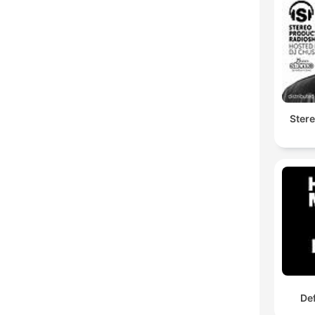
Ster
De