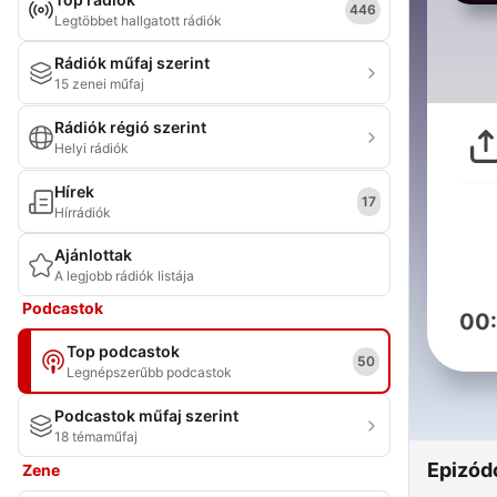
446
Legtöbbet hallgatott rádiók
Rádiók műfaj szerint
15 zenei műfaj
Rádiók régió szerint
Helyi rádiók
Hírek
17
Hírrádiók
Ajánlottak
A legjobb rádiók listája
Podcastok
00
Top podcastok
50
Legnépszerűbb podcastok
Podcastok műfaj szerint
18 témaműfaj
Epizód
Zene