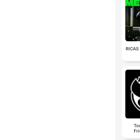
RICAS
To
Fr