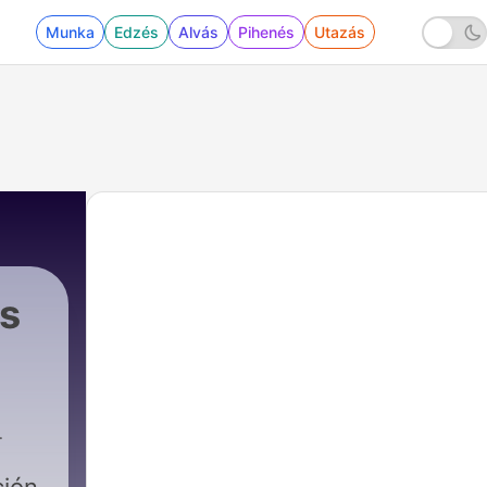
Munka
Edzés
Alvás
Pihenés
Utazás
ás