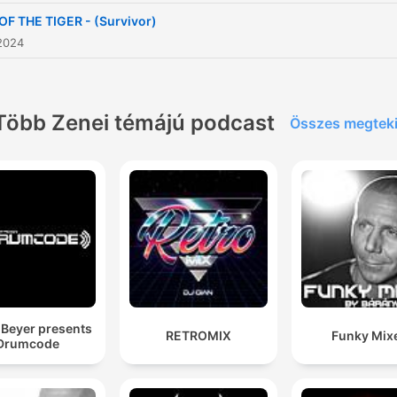
OF THE TIGER - (Survivor)
 2024
Több Zenei témájú podcast
Összes megtek
Beyer presents
RETROMIX
Funky Mix
Drumcode