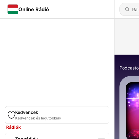
Online Rádió
Podcasto
Kedvencek
Kedvencek és legutóbbiak
Rádiók
Top rádiók