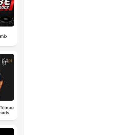
emix
dTempo
loads