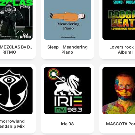
 MEZCLAS By DJ
Sleep - Meandering
Lovers rock
RITMO
Piano
Album I
morrowland
Irie 98
MASCOTA Pod
iendship Mix