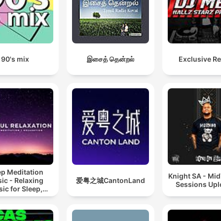
90's mix
இசைத் தென்றல்
Exclusive R
ep Meditation
Knight SA - Mi
ic - Relaxing
爱粤之城CantonLand
Sessions Up
ic for Sleep,
editation &
Relaxation