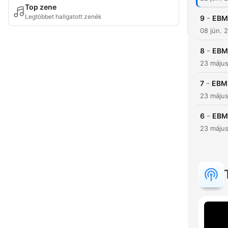
Top zene
Legtöbbet hallgatott zenék
-
9
EBM 
08 jún. 
-
8
EBM 
23 máju
-
7
EBM 
23 máju
-
6
EBM 
23 máju