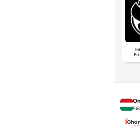
To
Fr
On
Rád