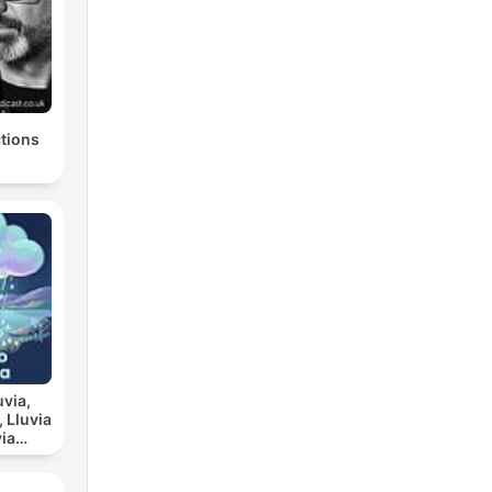
tions
uvia,
ia
scanso
a