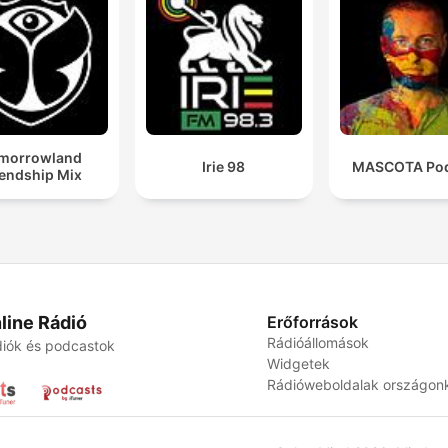
morrowland
Irie 98
MASCOTA Pod
iendship Mix
line Rádió
Erőforrások
Rádióállomások
iók és podcastok
Widgetek
Rádióweboldalak országon