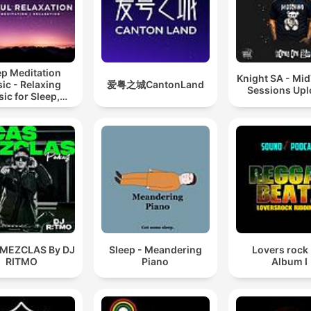
ep Meditation
Knight SA - Mi
ic - Relaxing
爱粤之城CantonLand
Sessions Up
ic for Sleep,
editation &
Relaxation
 MEZCLAS By DJ
Sleep - Meandering
Lovers rock
RITMO
Piano
Album I