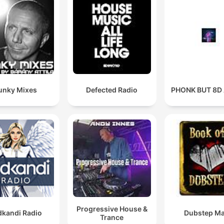
unky Mixes
Defected Radio
PHONK BUT 8D
Progressive House &
dkandi Radio
Dubstep Ma
Trance