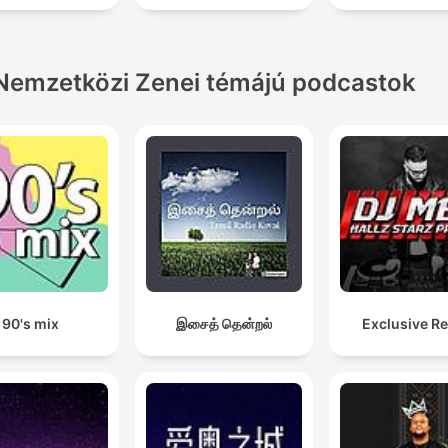
Nemzetközi Zenei témájú podcastok
90's mix
இசைத் தென்றல்
Exclusive R