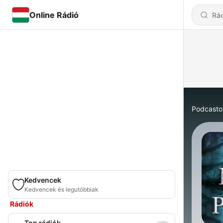
Online Rádió
Podcasto
Kedvencek
Kedvencek és legutóbbiak
Rádiók
Top rádiók