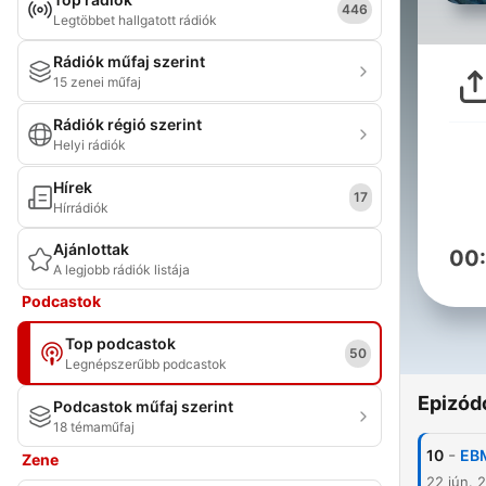
446
Legtöbbet hallgatott rádiók
Rádiók műfaj szerint
15 zenei műfaj
Rádiók régió szerint
Helyi rádiók
Hírek
17
Hírrádiók
Ajánlottak
00
A legjobb rádiók listája
Podcastok
Top podcastok
50
Legnépszerűbb podcastok
Epizód
Podcastok műfaj szerint
18 témaműfaj
-
10
EBM
Zene
22 jún. 