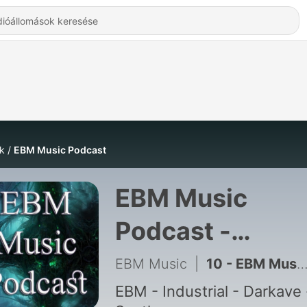
k
EBM Music Podcast
EBM Music
Podcast -
Hallgatás Onlin
EBM Music
|
10 - EBM Music EP05 - Electronic Body Music
EBM - Industrial - Darkave 