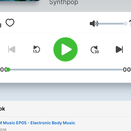
Synthpop
Hangerő
:00
00
ok
 Music EP05 - Electronic Body Music
2016