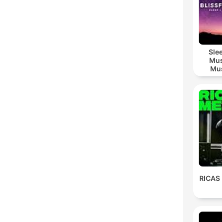
Sle
Mus
Mus
M
RICAS