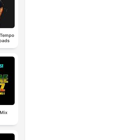
dTempo
loads
 Mix