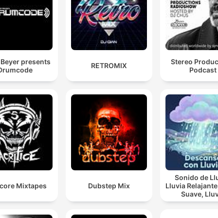
Beyer presents
Stereo Produc
RETROMIX
Drumcode
Podcast
Sonido de Ll
core Mixtapes
Dubstep Mix
Lluvia Relajante, Lluv
Suave, Lluvia
Nocturna, De
Con Lluvi