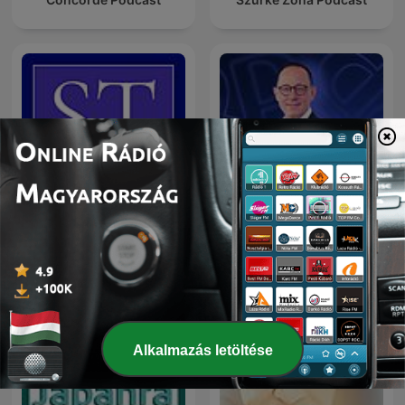
Önjáróbb Vállalkozás
Saját Tőke Podcast
Podcast
Alkalmazás letöltése