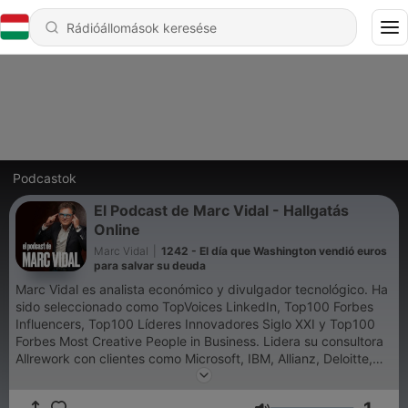
Podcastok
El Podcast de Marc Vidal - Hallgatás
Online
Marc Vidal
|
1242 - El día que Washington vendió euros
para salvar su deuda
Marc Vidal es analista económico y divulgador tecnológico. Ha
sido seleccionado como TopVoices LinkedIn, Top100 Forbes
Influencers, Top100 Líderes Innovadores Siglo XXI y Top100
Forbes Most Creative People in Business. Lidera su consultora
Allrework con clientes como Microsoft, IBM, Allianz, Deloitte,
Mercedes Benz, Amazon. Es advisor del Mobile World Capital,
consejero de la aceleradora Conector Startup y analista en