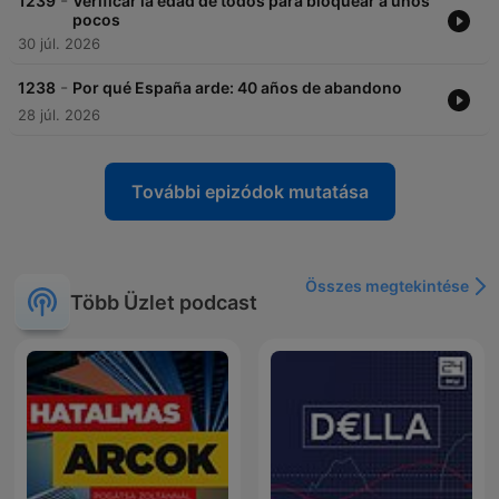
-
1239
Verificar la edad de todos para bloquear a unos
pocos
30 júl. 2026
-
1238
Por qué España arde: 40 años de abandono
28 júl. 2026
További epizódok mutatása
Összes megtekintése
Több Üzlet podcast