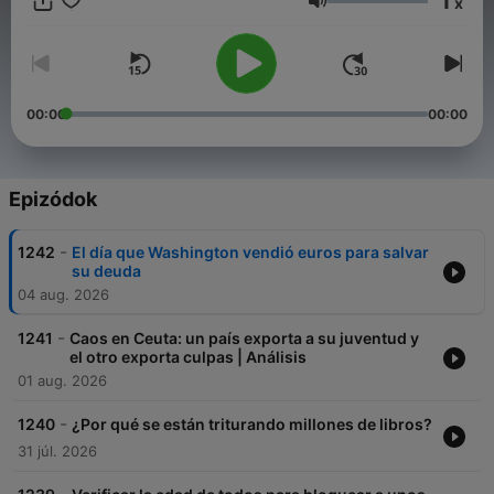
1
x
diversos medios. Dirigió el Postgrado en ED IL3 en la
Hangerő
Universidad. de Barcelona y el Grupo de Investigación en
Nueva Economía de la UPM. En 2006 anticipó a la crisis
financiera por lo que su blog que fue galardonado con los
EuroBlogs Awards al mejor blog europeo. Expansión lo nombró
como uno de los analistas independientes a seguir. Ha
00:00
00:00
publicado ‘Contra la cultura del Subsidio’, ‘Una hormiga en
París’ (traducido a varias lenguas) y ‘La Era de La Humanidad’.
Su anterior consultora, Cink, fue adquirida por la multinacional
Llorente y Cuenca.
Epizódok
-
1242
El día que Washington vendió euros para salvar
su deuda
04 aug. 2026
-
1241
Caos en Ceuta: un país exporta a su juventud y
el otro exporta culpas | Análisis
01 aug. 2026
-
1240
¿Por qué se están triturando millones de libros?
31 júl. 2026