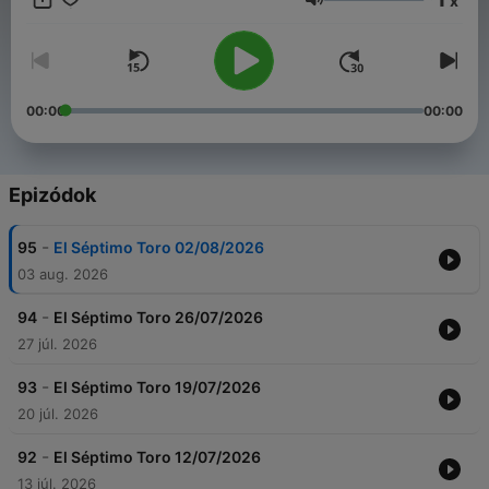
x
Bienvenida y por Carmelo López. Entrevistas, tertulias,
Hangerő
reportajes, anécdotas en torno a la economía, la ética y la
ecología del toreo formarán parte del contenido semanal.
Radio Intereconomía, que ha celebrado recientemente los 30
años de su fundación, refuerza su apuesta por el mundo del
toro sumando a su programación un programa que también se
00:00
00:00
podrá escuchar en diferido en Ivoox, en Spotify y en el canal
de YouTube del programa.
Epizódok
-
95
El Séptimo Toro 02/08/2026
03 aug. 2026
-
94
El Séptimo Toro 26/07/2026
27 júl. 2026
-
93
El Séptimo Toro 19/07/2026
20 júl. 2026
-
92
El Séptimo Toro 12/07/2026
13 júl. 2026