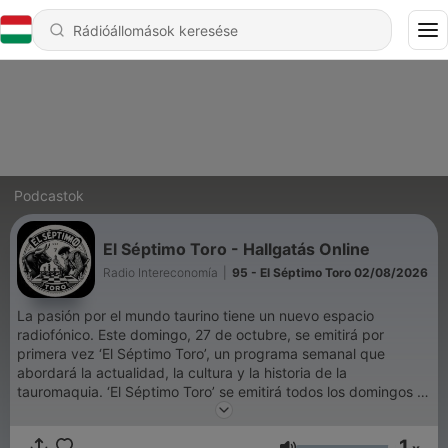
Podcastok
El Séptimo Toro - Hallgatás Online
Radio Intereconomía
|
95 - El Séptimo Toro 02/08/2026
La pasión por el mundo taurino tiene un nuevo espacio
radiofónico. Este domingo, 27 de octubre, se emitirá por
primera vez ‘El Séptimo Toro’, un programa semanal que
abordará la actualidad, la cultura y la historia de la
tauromaquia. ‘El Séptimo Toro’ se emitirá todos los domingos a
las 23:00 horas en Radio Intereconomía. Un nuevo espacio
dedicado a la tauromaquia que estará conducido por Gonzalo
1