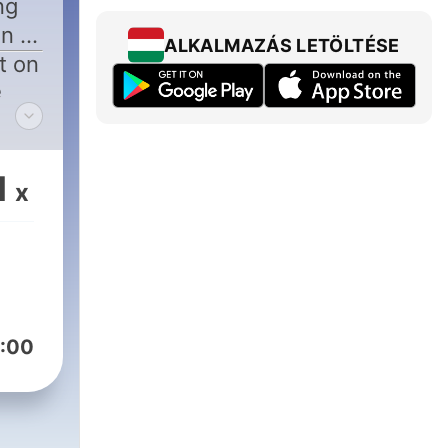
ng
in a
ALKALMAZÁS LETÖLTÉSE
t on
e
1
x
:00