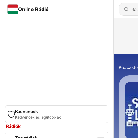
Online Rádió
Podcasto
Kedvencek
Kedvencek és legutóbbiak
Rádiók
Top rádiók