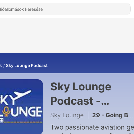
k
Sky Lounge Podcast
Sky Lounge
Podcast -
Hallgatás Onlin
Sky Lounge
|
29 - Going BEOND Just Luxury Travel
Two passionate aviation g