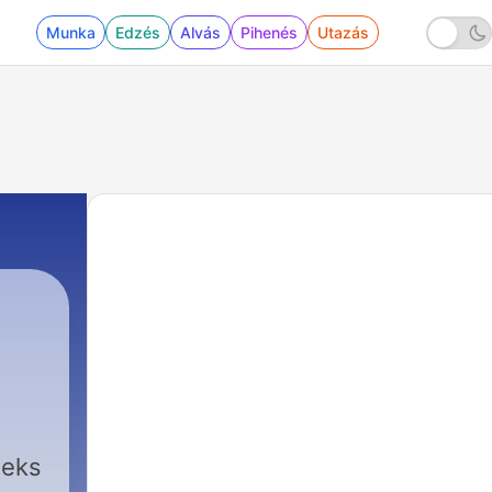
Munka
Edzés
Alvás
Pihenés
Utazás
e
eeks