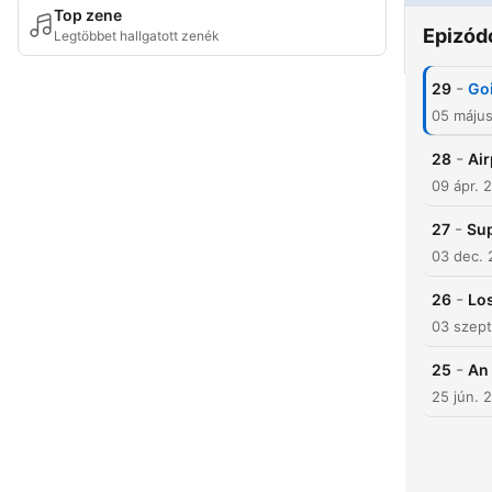
Top zene
Epizód
Legtöbbet hallgatott zenék
-
29
Go
05 máju
-
28
Air
09 ápr. 
-
27
Sup
03 dec.
-
26
Los
03 szept
-
25
An 
25 jún. 