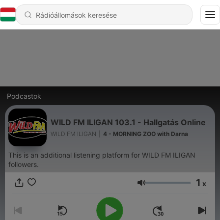
Podcastok
WILD FM ILIGAN 103.1 - Hallgatás Online
WILD FM ILIGAN
|
4 - MORNING ZOO with Darna
This is an additional listening platform for WILD FM ILIGAN
followers.
1
x
Hangerő