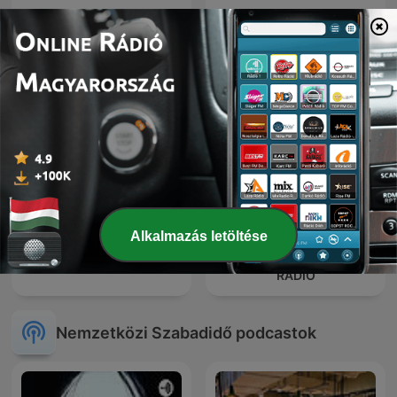
The Retro Hour (Retro
Multi’s Phonk!
Gaming Podcast)
Alkalmazás letöltése
AUTO RADIO - MOTO
Wat een Week!
RADIO
Nemzetközi Szabadidő podcastok