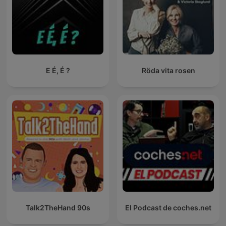
E É, É ?
Röda vita rosen
Talk2TheHand 90s
El Podcast de coches.net