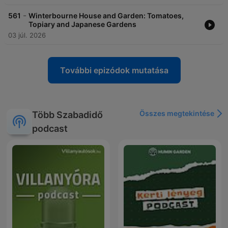
-
561
Winterbourne House and Garden: Tomatoes,
Topiary and Japanese Gardens
03 júl. 2026
További epizódok mutatása
Összes megtekintése
Több Szabadidő
podcast