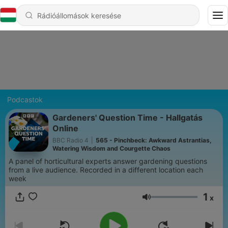
Podcastok
Gardeners' Question Time - Hallgatás
Online
BBC Radio 4
|
565 - Pinchbeck: Awkward Astrantias,
Watering Wisdom and Courgette Chaos
A panel of horticultural experts answer gardening questions
from a live audience. Recorded in a different location each
week
1
x
Hangerő