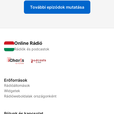
További epizódok mutatása
Online Rádió
Rádiók és podcastok
Erőforrások
Rádióállomások
Widgetek
Rádióweboldalak országonként
Rólunk és kapcsolat