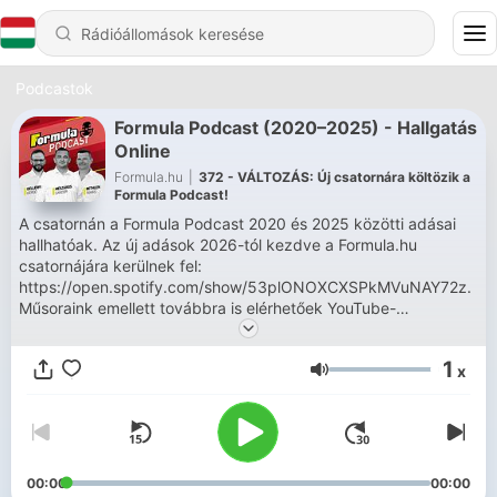
Podcastok
Formula Podcast (2020–2025) - Hallgatás
Online
Formula.hu
|
372 - VÁLTOZÁS: Új csatornára költözik a
Formula Podcast!
A csatornán a Formula Podcast 2020 és 2025 közötti adásai
hallhatóak. Az új adások 2026-tól kezdve a Formula.hu
csatornájára kerülnek fel:
https://open.spotify.com/show/53plONOXCXSPkMVuNAY72z.
Műsoraink emellett továbbra is elérhetőek YouTube-
csatornánkon: https://www.youtube.com/user/formulamagazin.
1
x
Hangerő
00:00
00:00