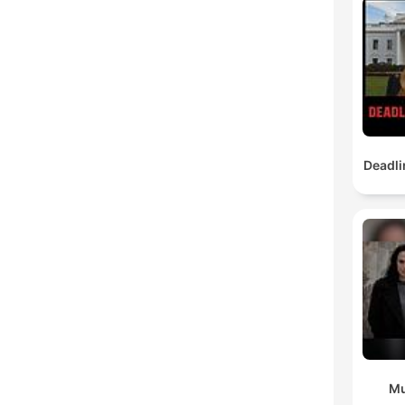
Deadli
Mu