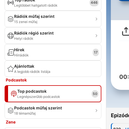
446
Legtöbbet hallgatott rádiók
Rádiók műfaj szerint
15 zenei műfaj
Rádiók régió szerint
Helyi rádiók
Hírek
17
Hírrádiók
Ajánlottak
A legjobb rádiók listája
00
Podcastok
Top podcastok
50
Legnépszerűbb podcastok
Podcastok műfaj szerint
18 témaműfaj
Epizód
Zene