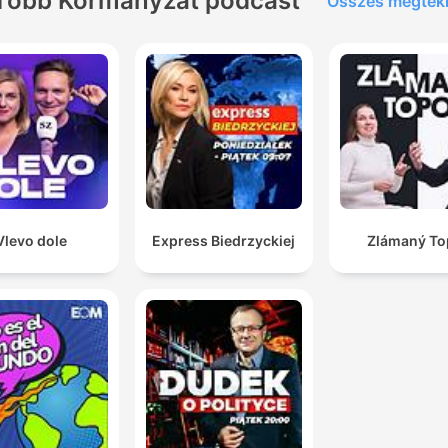
Több Kormányzat podcast
Összes megtek
Vlevo dole
Express Biedrzyckiej
Zlámaný To