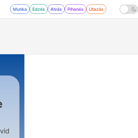
Munka
Edzés
Alvás
Pihenés
Utazás
e
vid