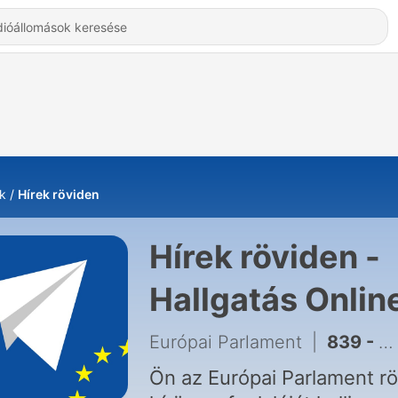
k
Hírek röviden
Hírek röviden -
Hallgatás Onlin
Európai Parlament
|
839 - Hírek röviden – 26/03/2025 – magyar
Ön az Európai Parlament rö