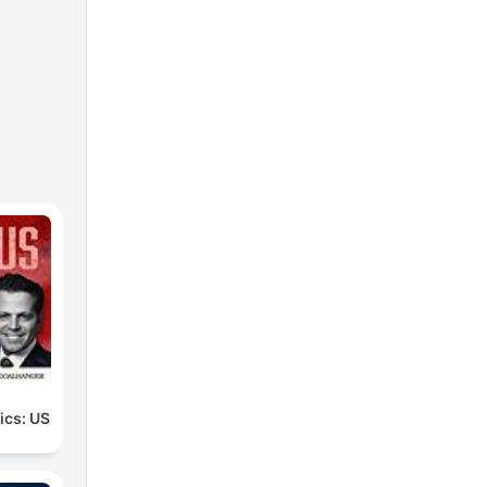
tics: US