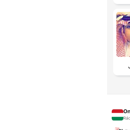
On
Rád