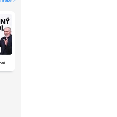
intése
pol