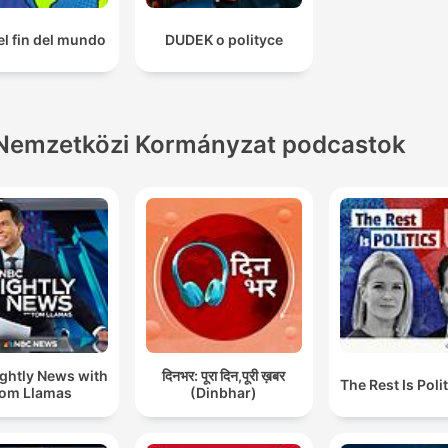
el fin del mundo
DUDEK o polityce
Nemzetközi Kormányzat podcastok
ghtly News with
दिनभर: पूरा दिन,पूरी ख़बर
The Rest Is Poli
om Llamas
(Dinbhar)