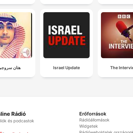
هتان سروجي
Israel Update
The Interv
line Rádió
Erőforrások
Rádióállomások
iók és podcastok
Widgetek
Rádióweboldalak országon