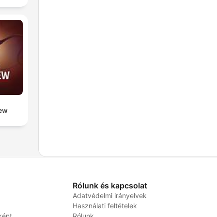
iew
Rólunk és kapcsolat
Adatvédelmi irányelvek
Használati feltételek
ként
Rólunk