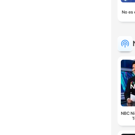
No es 
NBC Ni
T