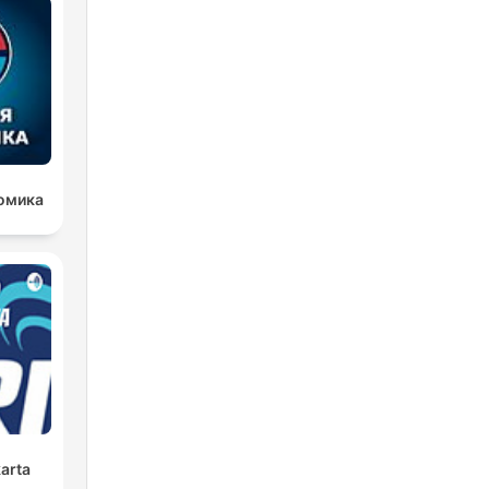
омика
karta