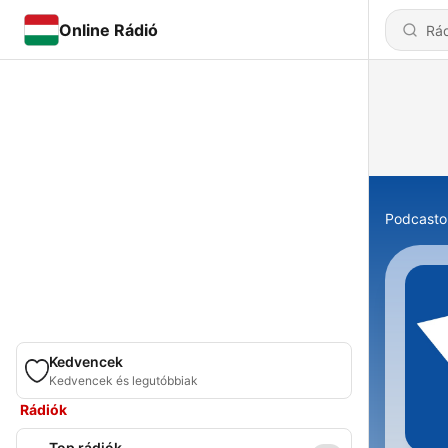
Online Rádió
Podcasto
Kedvencek
Kedvencek és legutóbbiak
Rádiók
Top rádiók