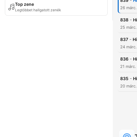
-
839
H
Top zene
26 márc
Legtöbbet hallgatott zenék
-
838
H
25 márc
-
837
H
24 márc
-
836
H
21 márc.
-
835
H
20 márc