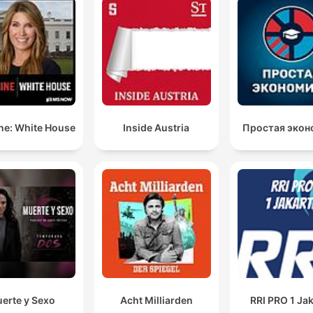
ne: White House
Inside Austria
Простая экон
erte y Sexo
Acht Milliarden
RRI PRO 1 Ja