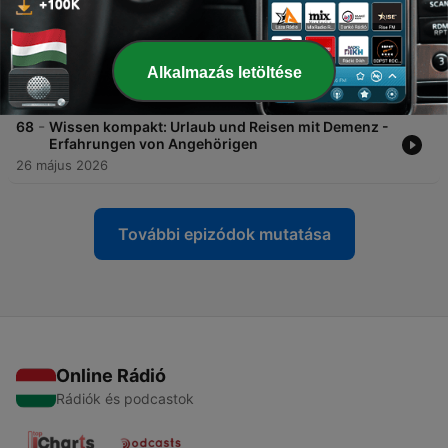
23 jún. 2026
-
69
Demenz behandeln: Was bringen die neuen
Therapien? Mit Dr. Michaela Butryn
Alkalmazás letöltése
09 jún. 2026
-
68
Wissen kompakt: Urlaub und Reisen mit Demenz -
Erfahrungen von Angehörigen
26 május 2026
További epizódok mutatása
Online Rádió
Rádiók és podcastok