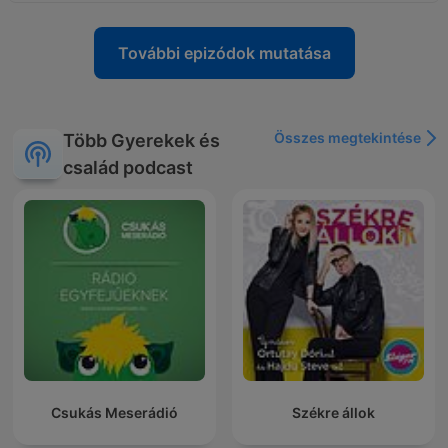
További epizódok mutatása
Összes megtekintése
Több Gyerekek és
család podcast
Csukás Meserádió
Székre állok