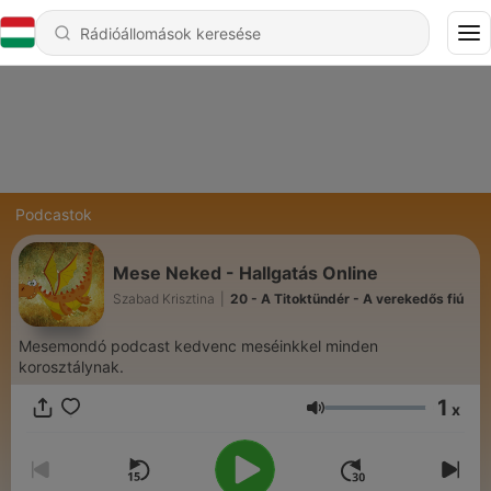
Podcastok
Mese Neked - Hallgatás Online
Szabad Krisztina
|
20 - A Titoktündér - A verekedős fiú
Mesemondó podcast kedvenc meséinkkel minden
korosztálynak.
1
x
Hangerő