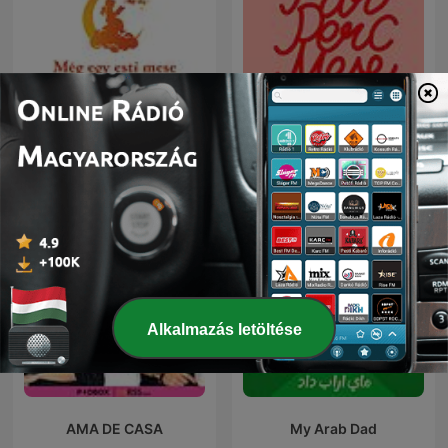
Még egy esti mese
Pár Perc Mese
Alkalmazás letöltése
AMA DE CASA
My Arab Dad