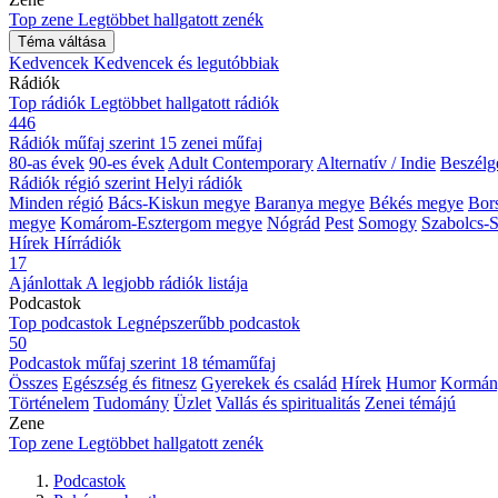
Top zene
Legtöbbet hallgatott zenék
Téma váltása
Kedvencek
Kedvencek és legutóbbiak
Rádiók
Top rádiók
Legtöbbet hallgatott rádiók
446
Rádiók műfaj szerint
15 zenei műfaj
80-as évek
90-es évek
Adult Contemporary
Alternatív / Indie
Beszélg
Rádiók régió szerint
Helyi rádiók
Minden régió
Bács-Kiskun megye
Baranya megye
Békés megye
Bor
megye
Komárom-Esztergom megye
Nógrád
Pest
Somogy
Szabolcs-
Hírek
Hírrádiók
17
Ajánlottak
A legjobb rádiók listája
Podcastok
Top podcastok
Legnépszerűbb podcastok
50
Podcastok műfaj szerint
18 témaműfaj
Összes
Egészség és fitnesz
Gyerekek és család
Hírek
Humor
Kormán
Történelem
Tudomány
Üzlet
Vallás és spiritualitás
Zenei témájú
Zene
Top zene
Legtöbbet hallgatott zenék
Podcastok