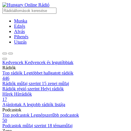
Online Rádió
Munka
Edzés
Alvás
Pihenés
Utazás
Kedvencek
Kedvencek és legutóbbiak
Rádiók
Top rádiók
Legtöbbet hallgatott rádiók
446
Rádiók műfaj szerint
15 zenei műfaj
Rádiók régió szerint
Helyi rádiók
Hírek
Hírrádiók
17
Ajánlottak
A legjobb rádiók listája
Podcastok
Top podcastok
Legnépszerűbb podcastok
50
Podcastok műfaj szerint
18 témaműfaj
Zene