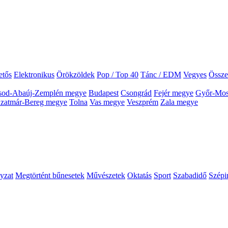
etős
Elektronikus
Örökzöldek
Pop / Top 40
Tánc / EDM
Vegyes
Össze
sod-Abaúj-Zemplén megye
Budapest
Csongrád
Fejér megye
Győr-Mos
Szatmár-Bereg megye
Tolna
Vas megye
Veszprém
Zala megye
yzat
Megtörtént bűnesetek
Művészetek
Oktatás
Sport
Szabadidő
Szépi