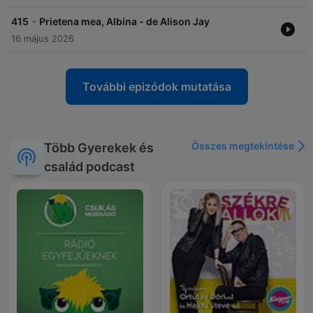
-
415
Prietena mea, Albina - de Alison Jay
16 május 2026
További epizódok mutatása
Összes megtekintése
Több Gyerekek és
család podcast