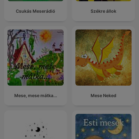
Csukás Meserádió
Székre állok
Mese, mese mátka...
Mese Neked