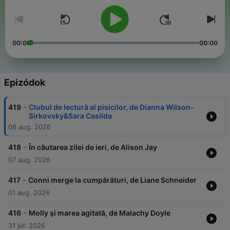
00:00
00:00
Epizódok
-
419
Clubul de lectură al pisicilor, de Dianna Wilson-
Sirkovsky&Sara Casilda
08 aug. 2026
-
418
În căutarea zilei de ieri, de Alison Jay
07 aug. 2026
-
417
Conni merge la cumpărături, de Liane Schneider
01 aug. 2026
-
416
Molly și marea agitată, de Malachy Doyle
31 júl. 2026