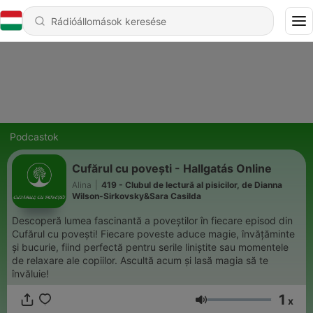
Podcastok
Cufărul cu povești - Hallgatás Online
Alina
|
419 - Clubul de lectură al pisicilor, de Dianna
Wilson-Sirkovsky&Sara Casilda
Descoperă lumea fascinantă a poveștilor în fiecare episod din
Cufărul cu povești! Fiecare poveste aduce magie, învățăminte
și bucurie, fiind perfectă pentru serile liniștite sau momentele
de relaxare ale copiilor. Ascultă acum și lasă magia să te
învăluie!
1
x
Hangerő