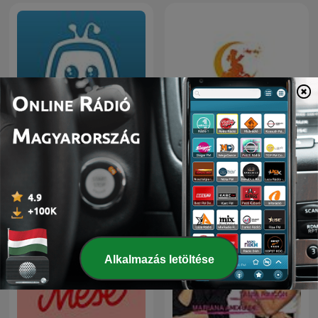
mese.tv - esti mese
Még egy esti mese
Alkalmazás letöltése