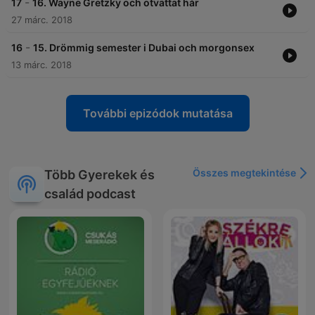
-
17
16. Wayne Gretzky och otvättat hår
27 márc. 2018
-
16
15. Drömmig semester i Dubai och morgonsex
13 márc. 2018
További epizódok mutatása
Összes megtekintése
Több Gyerekek és
család podcast