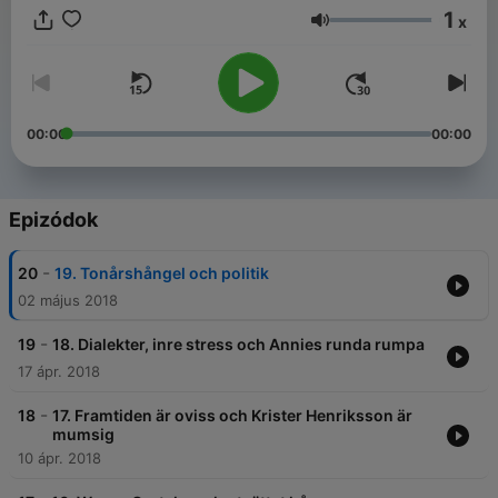
1
x
Hangerő
00:00
00:00
Epizódok
-
20
19. Tonårshångel och politik
02 május 2018
-
19
18. Dialekter, inre stress och Annies runda rumpa
17 ápr. 2018
-
18
17. Framtiden är oviss och Krister Henriksson är
mumsig
10 ápr. 2018