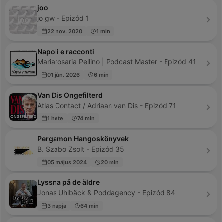
joo
jo gw - Epizód 1
22 nov. 2020
1 min
Napoli e racconti
Mariarosaria Pellino | Podcast Master - Epizód 41
01 jún. 2026
6 min
Van Dis Ongefilterd
Atlas Contact / Adriaan van Dis - Epizód 71
1 hete
74 min
Pergamon Hangoskönyvek
B. Szabo Zsolt - Epizód 35
05 május 2024
20 min
Lyssna på de äldre
Jonas Uhlbäck & Poddagency - Epizód 84
3 napja
64 min