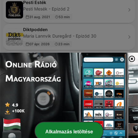
Pesti Esték
Pesti Mesék - Epizód 2
31 aug. 2021
53 min
Diktpodden
Maria Lannvik Duregård - Epizód 30
07 ápr. 2026
23 min
99% Invisible
Roman Mars - Epizód 815
14 órája
38 min
Binaural Gigs
Binaural Gigs - Epizód 5
25 nov. 2025
10 min
Dr.@
Chandra HL ZED - Epizód 1
23 dec. 2023
1 min
Alkalmazás letöltése
Michael Jackson