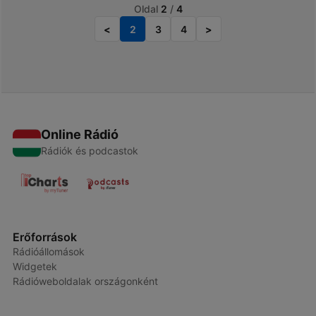
Oldal
2
/
4
<
2
3
4
>
Online Rádió
Rádiók és podcastok
Erőforrások
Rádióállomások
Widgetek
Rádióweboldalak országonként