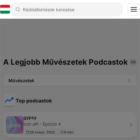
A Legjobb Művészetek Podcastok
50
Művészetek
Top podcastok
gypsy
tom alfi - Epizód 4
26 szept. 2022
9 min