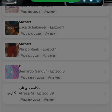
Klaus Dieter - Epizód 1
15 jún. 2021
12 min
Mozart
Erika Schabinger - Epizód 1
20 jún. 2020
4 min
Mozart
Philipp Raab - Epizód 1
08 júl. 2021
12 min
z
Bernardo Gandur - Epizód 3
30 szept. 2022
14 min
دکلمه‌ های ناب
Alireza M - Epizód 39
12 ápr. 2022
5 min