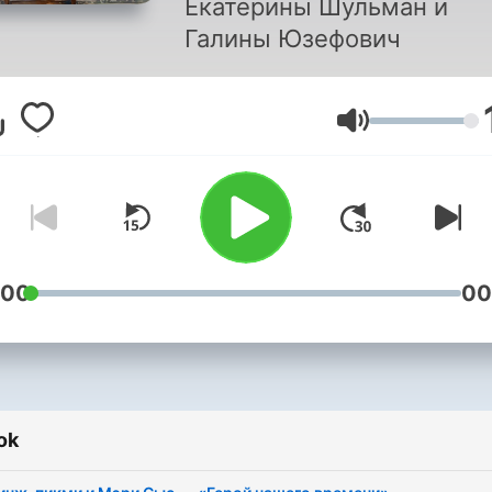
Екатерины Шульман и
Галины Юзефович
Hangerő
:00
00
ok