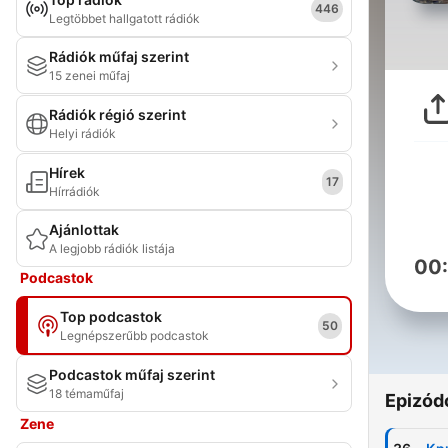
446
Legtöbbet hallgatott rádiók
Rádiók műfaj szerint
15 zenei műfaj
Rádiók régió szerint
Helyi rádiók
Hírek
17
Hírrádiók
Ajánlottak
A legjobb rádiók listája
00
Podcastok
Top podcastok
50
Legnépszerűbb podcastok
Podcastok műfaj szerint
18 témaműfaj
Epizód
Zene