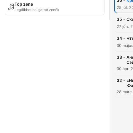
-
36
Кр
Top zene
25 júl. 
Legtöbbet hallgatott zenék
-
35
Ск
27 jún. 
-
34
Чт
30 máju
-
33
Ан
Сэ
30 ápr. 
-
32
«Н
Юз
28 márc