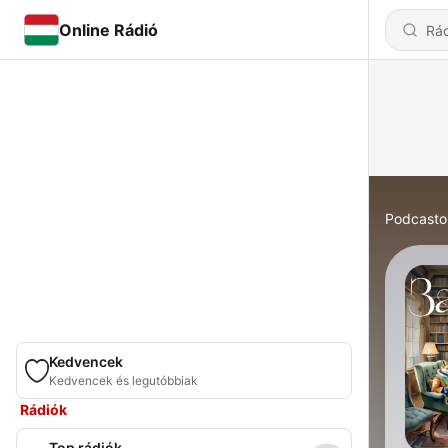
Online Rádió
Podcasto
Kedvencek
Kedvencek és legutóbbiak
Rádiók
Top rádiók