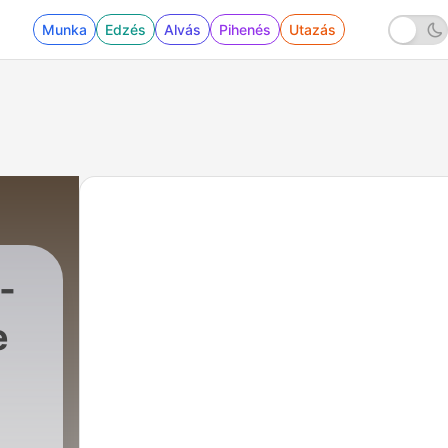
Munka
Edzés
Alvás
Pihenés
Utazás
-
e