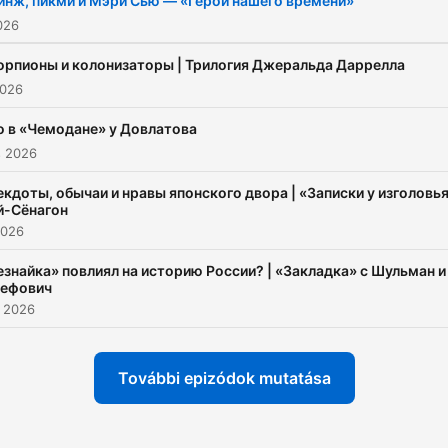
инж, пикми и Мэри Сью — «Герой нашего времени»
2026
орпионы и колонизаторы | Трилогия Джеральда Даррелла
2026
о в «Чемодане» у Довлатова
s 2026
екдоты, обычаи и нравы японского двора | «Записки у изголовь
й-Сёнагон
2026
езнайка» повлиял на историю России? | «Закладка» с Шульман и
ефович
. 2026
További epizódok mutatása