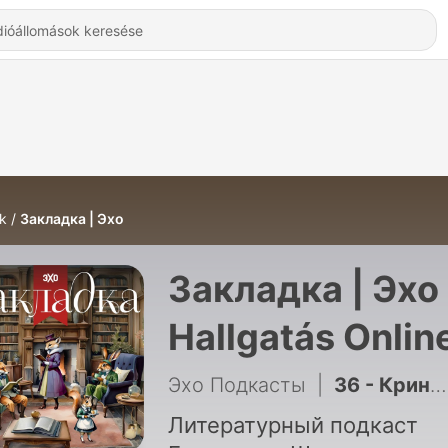
k
Закладка | Эхо
Закладка | Эхо 
Hallgatás Onlin
Эхо Подкасты
|
36 - Кринж, пикми и Мэри Сью — «Герой нашего времени»
Литературный подкаст